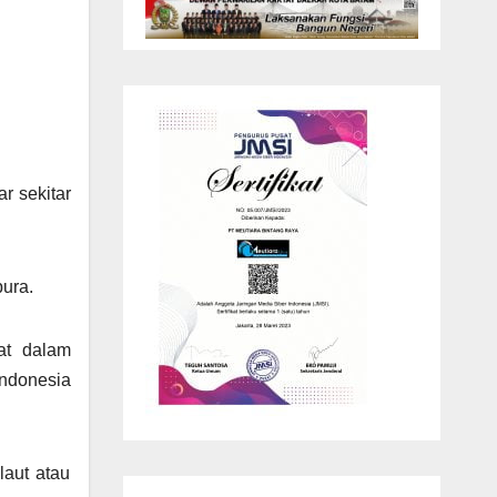
r sekitar
pura.
at dalam
ndonesia
laut atau