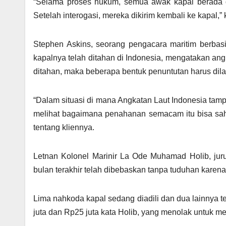
“Selama proses hukum, semua awak kapal berada di 
Setelah interogasi, mereka dikirim kembali ke kapal,” 
Stephen Askins, seorang pengacara maritim berbas
kapalnya telah ditahan di Indonesia, mengatakan angk
ditahan, maka beberapa bentuk penuntutan harus dil
“Dalam situasi di mana Angkatan Laut Indonesia ta
melihat bagaimana penahanan semacam itu bisa sah,
tentang kliennya.
Letnan Kolonel Marinir La Ode Muhamad Holib, jur
bulan terakhir telah dibebaskan tanpa tuduhan karena 
Lima nahkoda kapal sedang diadili dan dua lainnya 
juta dan Rp25 juta kata Holib, yang menolak untuk men