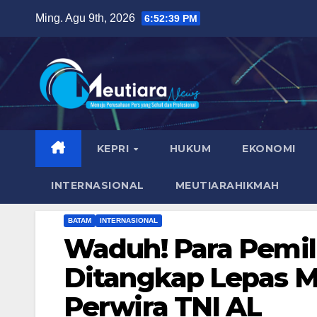
Skip
Ming. Agu 9th, 2026
6:52:40 PM
to
content
KEPRI
HUKUM
EKONOMI
INTERNASIONAL
MEUTIARAHIKMAH
BATAM
INTERNASIONAL
Waduh! Para Pemil
Ditangkap Lepas 
Perwira TNI AL