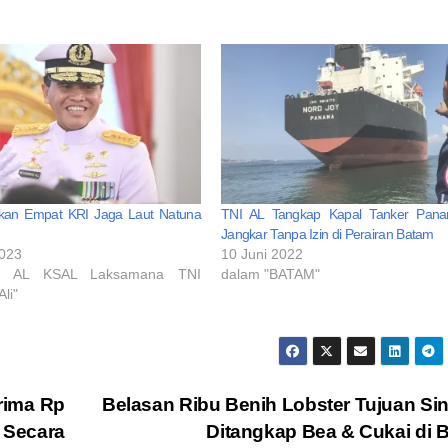
kan Empat KRI Jaga Laut Natuna
TNI AL Tangkap Kapal Tanker Pan
Jangkar Tanpa Izin di Perairan Batam
2023
10 Juni 2022
I AL KSAL Laksamana TNI
dalam "BATAM"
li"
rima Rp
Belasan Ribu Benih Lobster Tujuan Si
 Secara
Ditangkap Bea & Cukai di 