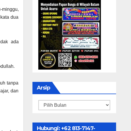
u-minggu,
 kata dua
idak ada
dullah.
buh tanpa
Arsip
ajar, dan
Arsip
Hubungi: ‪+62 813-7147-