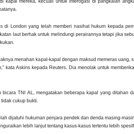
kapal mereka, kecuali untuk interogasi di pangkalan angka
katanya.
is di London yang telah memberi nasihat hukum kepada pem
atan laut berhak untuk melindungi perairannya tetapi jika seb
akukan.
mpaknya menahan kapal-kapal dengan maksud memeras uang, su
” kata Askins kepada Reuters. Dia menolak untuk memberika
u bicara TNI AL, mengatakan beberapa kapal yang ditahan d
tidak cukup bukti.
telah dijatuhi hukuman penjara pendek dan denda masing-mas
guraikan lebih lanjut tentang kasus-kasus tertentu lebih spesifi