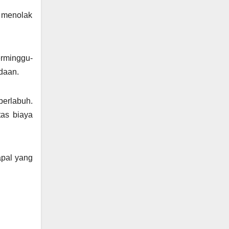
 menolak
erminggu-
daan.
berlabuh.
tas biaya
apal yang