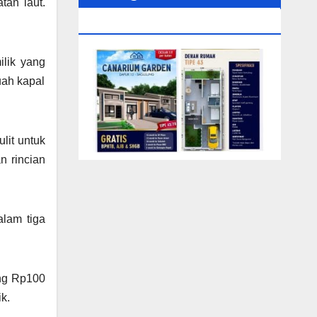
tan laut.
0104‬ (Rizki)
ilik yang
uah kapal
lit untuk
n rincian
alam tiga
ing Rp100
k.