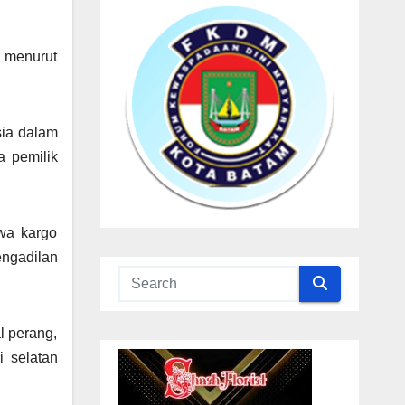
, menurut
sia dalam
a pemilik
wa kargo
engadilan
l perang,
i selatan