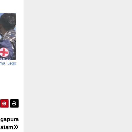
ama Lego
ngapura
Batam