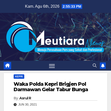
Skip
Kam. Agu 6th, 2026
2:55:34 PM
to
content
KEPRI
Waka Polda Kepri Brigjen Pol
Darmawan Gelar Tabur Bunga
By
Asrul R
JUN 30, 2021