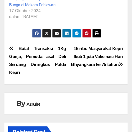
Bunga di Makam Pahlawan
17 Oktober 2024
dalam "BATAM"
Navigasi
Batal Transaksi 1Kg
15 ribu Masyarakat Kepri
Ganja, Pemuda asal Deli
Ikuti 1 juta Vaksinasi Hari
pos
Serdang Diringkus Polda
Bhyangkara ke 75 tahun
Kepri
By
Asrul R