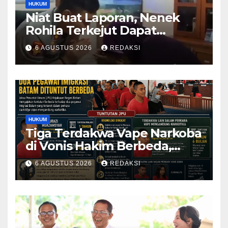
HUKUM
Niat Buat Laporan, Nenek
Rohila Terkejut Dapat
Bantuan dari Kabid Propam
6 AGUSTUS 2026
REDAKSI
Kombes Pol Eddwi
HUKUM
Tiga Terdakwa Vape Narkoba
di Vonis Hakim Berbeda,
Oknum Pegawai Imigrasi
6 AGUSTUS 2026
REDAKSI
Batam Paling Ringan