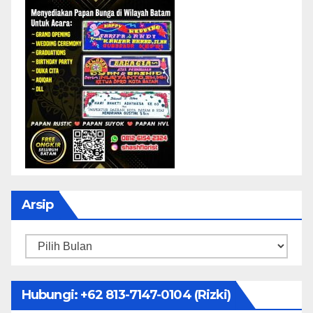
Arsip
Arsip
Hubungi: ‪+62 813-7147-0104‬ (Rizki)