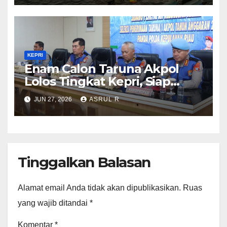
KEPRI
Enam Calon Taruna Akpol
Lolos Tingkat Kepri, Siap
Mengikuti Seleksi Akpol
JUN 27, 2026
ASRUL R
Tingkat Pusat 2 Juli 2026
Tinggalkan Balasan
Alamat email Anda tidak akan dipublikasikan.
Ruas
yang wajib ditandai
*
Komentar
*