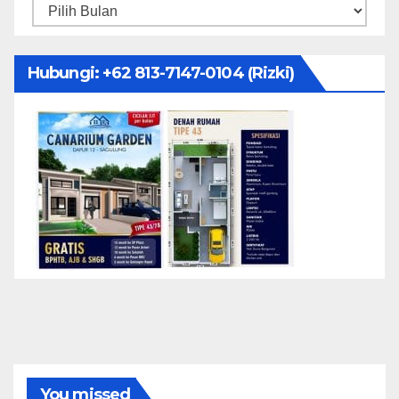
Arsip
Hubungi: ‪+62 813-7147-0104‬ (Rizki)
You missed