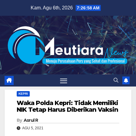
Skip
Kam. Agu 6th, 2026
7:26:59 AM
to
content
KEPRI
Waka Polda Kepri: Tidak Memiliki
NIK Tetap Harus Diberikan Vaksin
By
Asrul R
AGU 5, 2021