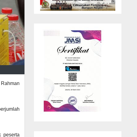
f Rahman
berjumlah
k peserta