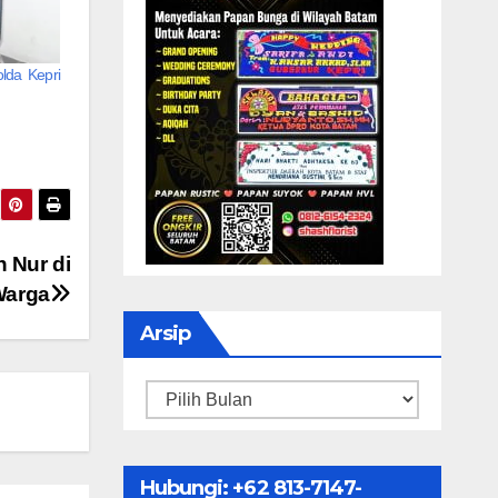
lda Kepri
n Nur di
Warga
Arsip
Arsip
Hubungi: ‪+62 813-7147-