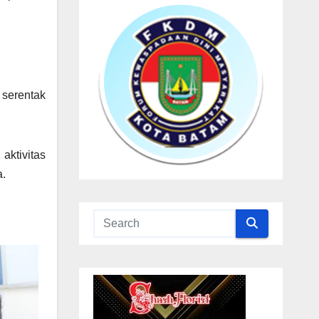
 serentak
ktivitas
a.