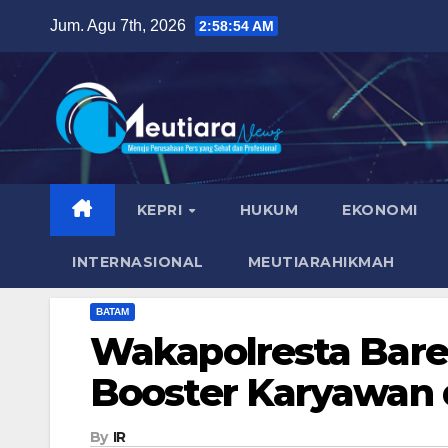
Skip
Jum. Agu 7th, 2026
2:58:56 AM
to
content
KEPRI
HUKUM
EKONOMI
INTERNASIONAL
MEUTIARAHIKMAH
BATAM
Wakapolresta Barel
Booster Karyawan 
By
IR