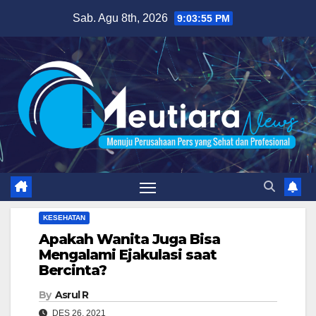
Skip
Sab. Agu 8th, 2026
9:03:56 PM
to
content
KESEHATAN
Apakah Wanita Juga Bisa
Mengalami Ejakulasi saat
Bercinta?
By
Asrul R
DES 26, 2021