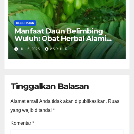
KESEHATAN
Manfaat Daun Belimbing
Wuluh: Obat Herbal Alami
yang Mulai Dilirik Masyarakat
JUL 6, 2025
ASRUL R
Luar Negri
Tinggalkan Balasan
Alamat email Anda tidak akan dipublikasikan.
Ruas
yang wajib ditandai
*
Komentar
*