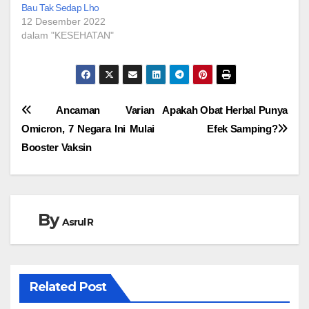
Bau Tak Sedap Lho
12 Desember 2022
dalam "KESEHATAN"
Navigasi
Ancaman Varian
Apakah Obat Herbal Punya
Omicron, 7 Negara Ini Mulai
Efek Samping?
pos
Booster Vaksin
By
Asrul R
Related Post