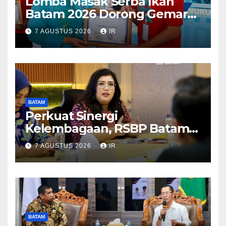
Lomba Masak Serba Ikan
Batam 2026 Dorong Gemar
Makan Ikan
7 AGUSTUS 2026
IR
BATAM
Perkuat Sinergi
Kelembagaan, RSBP Batam
dan BPOM Pastikan
7 AGUSTUS 2026
IR
Pelayanan dan Ketersediaan
Obat Aman
BATAM