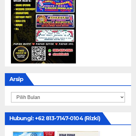
Arsip
Arsip
Hubungi: ‪+62 813-7147-0104‬ (Rizki)