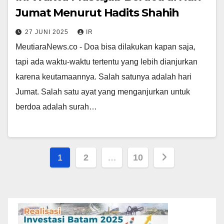
Jumat Menurut Hadits Shahih
27 JUNI 2025
IR
MeutiaraNews.co - Doa bisa dilakukan kapan saja,
tapi ada waktu-waktu tertentu yang lebih dianjurkan
karena keutamaannya. Salah satunya adalah hari
Jumat. Salah satu ayat yang menganjurkan untuk
berdoa adalah surah…
Paginasi
1
2
…
10
pos