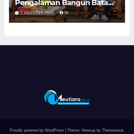
Pengalaman Bangun Batam,
DPRD Dumai Dalami
7 AGUSTUS 2026
IR
Pendidikan hingga Investasi
Proudly powered by WordPress
|
Theme: Newsup by
Themeansar
.