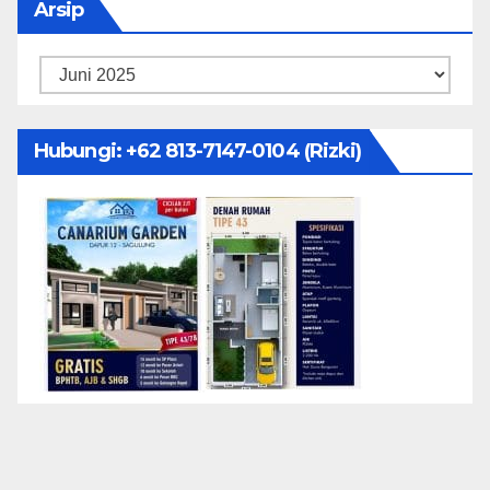
Arsip
Arsip
Hubungi: ‪+62 813-7147-0104‬ (Rizki)