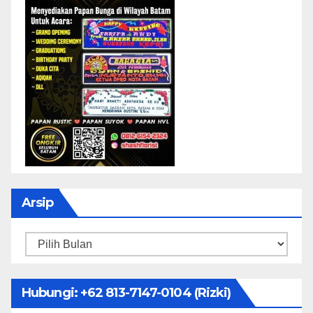
Arsip
Arsip
Hubungi: ‪+62 813-7147-0104‬ (Rizki)