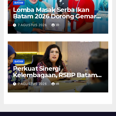
BATAM
Lomba Masak Serba Ikan
Batam 2026 Dorong Gemar
Makan Ikan
7 AGUSTUS 2026
IR
BATAM
Perkuat Sinergi
Kelembagaan, RSBP Batam
dan BPOM Pastikan
7 AGUSTUS 2026
IR
Pelayanan dan Ketersediaan
Obat Aman