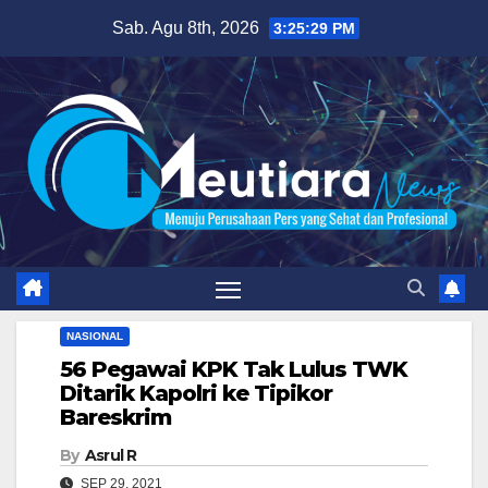
Skip
Sab. Agu 8th, 2026
3:25:30 PM
to
content
NASIONAL
56 Pegawai KPK Tak Lulus TWK
Ditarik Kapolri ke Tipikor
Bareskrim
By
Asrul R
SEP 29, 2021