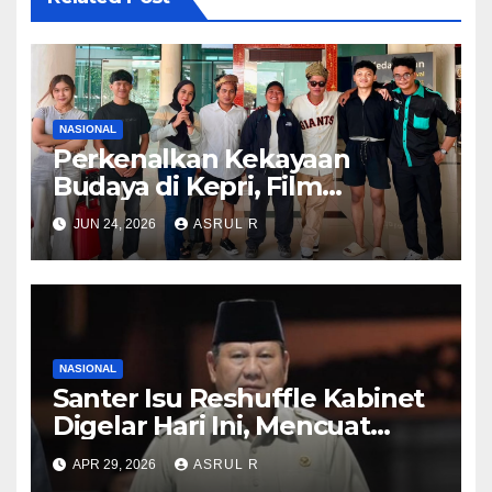
NASIONAL
Perkenalkan Kekayaan
Budaya di Kepri, Film
“Samudra di Atas Laut”
JUN 24, 2026
ASRUL R
Angkat Kisah Anak Orang
Laut
NASIONAL
Santer Isu Reshuffle Kabinet
Digelar Hari Ini, Mencuat
Nama Eks KSAD Dudung
APR 29, 2026
ASRUL R
Abdurachman hingga Ketum