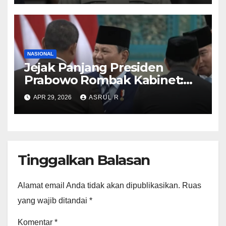
KSPSI Jumhur Hidayat ‎
NASIONAL
Jejak Panjang Presiden
Prabowo Rombak Kabinet:
Ganti Mendikti Saintek
APR 29, 2026
ASRUL R
sampai Geser Menteri
Lingkungan Hidup
Tinggalkan Balasan
Alamat email Anda tidak akan dipublikasikan.
Ruas
yang wajib ditandai
*
Komentar
*