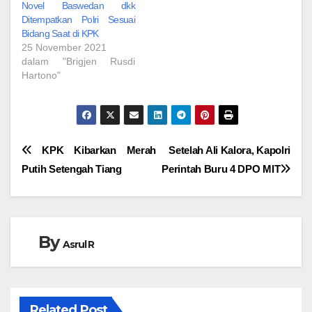
Novel Baswedan dkk
Ditempatkan Polri Sesuai
Bidang Saat di KPK
25 November 2021
dalam "Brigjen Rusdi
Hartono"
Navigasi
KPK Kibarkan Merah
Setelah Ali Kalora, Kapolri
Putih Setengah Tiang
Perintah Buru 4 DPO MIT
pos
By
Asrul R
Related Post