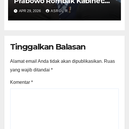
Prabowo Rombak Kabinet:
Ganti Mendikti Saintek
APR 29, 2026
ASRUL R
sampai Geser Menteri
Lingkungan Hidup
Tinggalkan Balasan
Alamat email Anda tidak akan dipublikasikan.
Ruas
yang wajib ditandai
*
Komentar
*