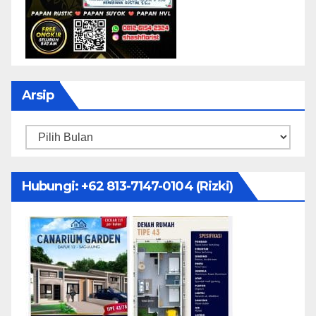
Arsip
Arsip
Hubungi: ‪+62 813-7147-0104‬ (Rizki)