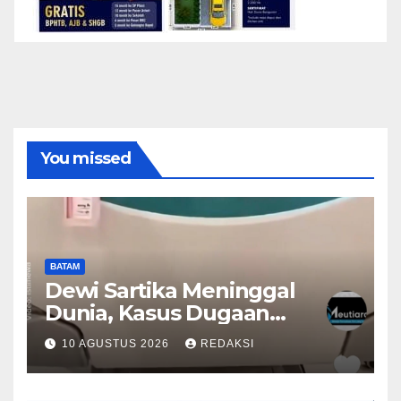
You missed
BATAM
Dewi Sartika Meninggal
Dunia, Kasus Dugaan
Malpraktik RS Awal Bros
10 AGUSTUS 2026
REDAKSI
Memasuki Babak Baru