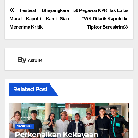
Navigasi
Festival Bhayangkara
56 Pegawai KPK Tak Lulus
Mural, Kapolri: Kami Siap
TWK Ditarik Kapolri ke
pos
Menerima Kritik
Tipikor Bareskrim
By
Asrul R
Related Post
NASIONAL
Perkenalkan Kekayaan