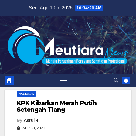
Skip
Sen. Agu 10th, 2026
10:34:21 AM
to
content
NASIONAL
KPK Kibarkan Merah Putih
Setengah Tiang
By
Asrul R
SEP 30, 2021