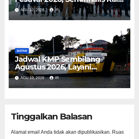
Tiket Ajang Internasional
AGU 10, 2026
IR
BATAM
Jadwal KMP Sembilang
Agustus 2026, Layani
Pelayaran Telagapunggur–
AGU 10, 2026
IR
Kuala Tungkal
Tinggalkan Balasan
Alamat email Anda tidak akan dipublikasikan.
Ruas