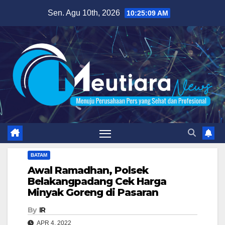
Skip
Sen. Agu 10th, 2026
10:25:10 AM
to
content
BATAM
Awal Ramadhan, Polsek
Belakangpadang Cek Harga
Minyak Goreng di Pasaran
By
IR
APR 4, 2022