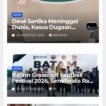
BATAM
Dewi Sartika Meninggal
Dunia, Kasus Dugaan
Malpraktik RS Awal Bros
10 AGUSTUS 2026
REDAKSI
Memasuki Babak Baru
BATAM
Batam Grassroot Football
Festival 2026, Semifinalis Raih
Tiket Ajang Internasional
10 AGUSTUS 2026
IR