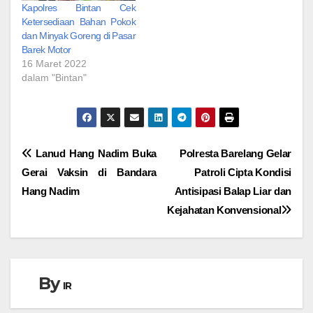
Kapolres Bintan Cek
Ketersediaan Bahan Pokok
dan Minyak Goreng di Pasar
Barek Motor
16 Maret 2022
dalam "Bintan"
Navigasi
Lanud Hang Nadim Buka
Polresta Barelang Gelar
Gerai Vaksin di Bandara
Patroli Cipta Kondisi
pos
Hang Nadim
Antisipasi Balap Liar dan
Kejahatan Konvensional
By
IR