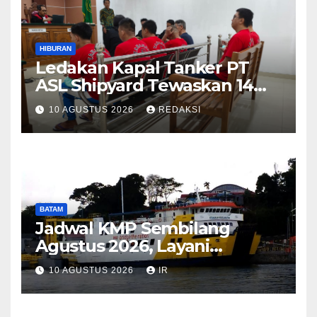
HIBURAN
Ledakan Kapal Tanker PT
ASL Shipyard Tewaskan 14
Pekerja, Kim Dong Gyun
10 AGUSTUS 2026
REDAKSI
Hanya Dituntut Jaksa 1
Tahun 6 Bulan
BATAM
Jadwal KMP Sembilang
Agustus 2026, Layani
Pelayaran Telagapunggur–
10 AGUSTUS 2026
IR
Kuala Tungkal