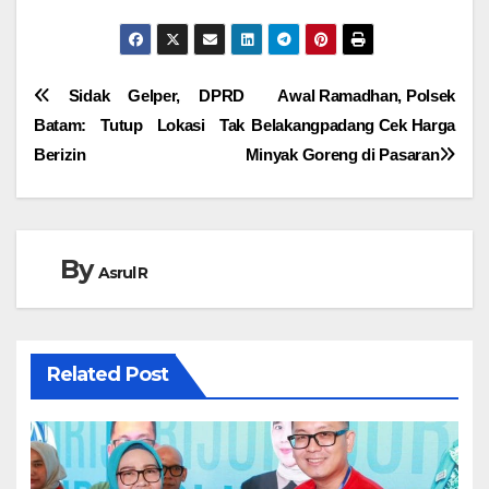
Navigasi
Sidak Gelper, DPRD
Awal Ramadhan, Polsek
Batam: Tutup Lokasi Tak
Belakangpadang Cek Harga
pos
Berizin
Minyak Goreng di Pasaran
By
Asrul R
Related Post