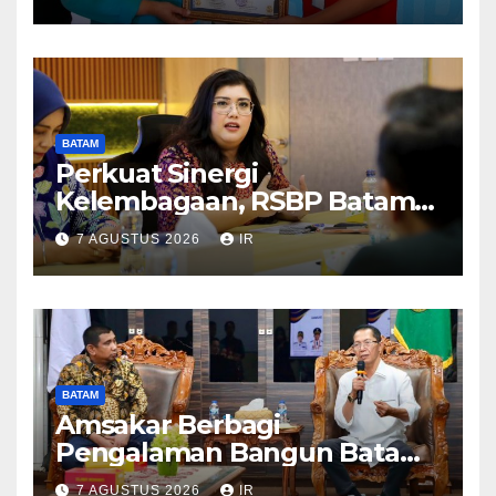
BATAM
Perkuat Sinergi
Kelembagaan, RSBP Batam
dan BPOM Pastikan
7 AGUSTUS 2026
IR
Pelayanan dan Ketersediaan
Obat Aman
BATAM
Amsakar Berbagi
Pengalaman Bangun Batam,
DPRD Dumai Dalami
7 AGUSTUS 2026
IR