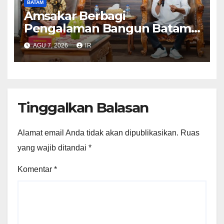
BATAM
Amsakar Berbagi
Pengalaman Bangun Batam,
DPRD Dumai Dalami
AGU 7, 2026
IR
Pendidikan hingga Investasi
Tinggalkan Balasan
Alamat email Anda tidak akan dipublikasikan.
Ruas
yang wajib ditandai
*
Komentar
*