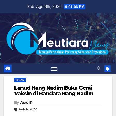
Skip
Sab. Agu 8th, 2026
9:01:08 PM
to
content
BATAM
Lanud Hang Nadim Buka Gerai
Vaksin di Bandara Hang Nadim
By
Asrul R
APR 6, 2022