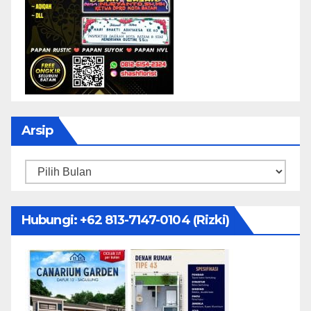
Arsip
Arsip
Hubungi: ‪+62 813-7147-0104‬ (Rizki)