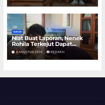
Pendidikan hingga Investasi
HUKUM
Niat Buat Laporan, Nenek
Rohila Terkejut Dapat
Bantuan dari Kabid Propam
6 AGUSTUS 2026
REDAKSI
Kombes Pol Eddwi