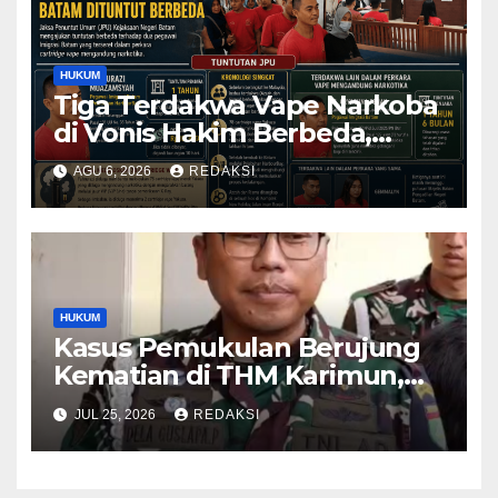
HUKUM
Tiga Terdakwa Vape Narkoba
di Vonis Hakim Berbeda,
Oknum Pegawai Imigrasi
AGU 6, 2026
REDAKSI
Batam Paling Ringan
HUKUM
Kasus Pemukulan Berujung
Kematian di THM Karimun,
Oknum Perwira TNI Resmi
JUL 25, 2026
REDAKSI
Jadi Tersangka