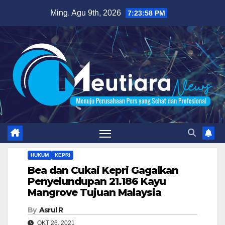
Skip
Ming. Agu 9th, 2026
7:23:59 PM
to
content
HUKUM
KEPRI
Bea dan Cukai Kepri Gagalkan
Penyelundupan 21.186 Kayu
Mangrove Tujuan Malaysia
By
Asrul R
OKT 26, 2021