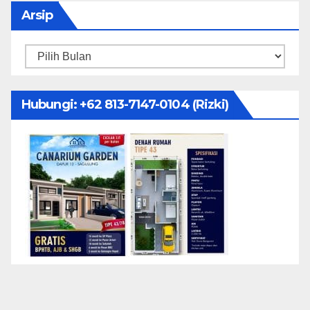
Arsip
Arsip
Hubungi: ‪+62 813-7147-0104‬ (Rizki)