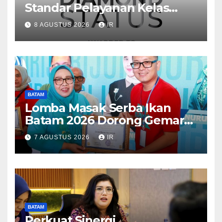
Standar Pelayanan Kelas
Dunia, Raih Diamond Status
8 AGUSTUS 2026
IR
dari WSO
BATAM
Lomba Masak Serba Ikan
Batam 2026 Dorong Gemar
Makan Ikan
7 AGUSTUS 2026
IR
BATAM
Perkuat Sinergi