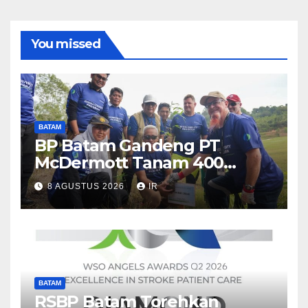
You missed
BATAM
BP Batam Gandeng PT
McDermott Tanam 400
Bambu Betung di Waduk
8 AGUSTUS 2026
IR
Nongsa
BATAM
RSBP Batam Torehkan