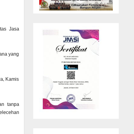
itas Jasa
dana yang
ya, Kamis
an tanpa
pelecehan