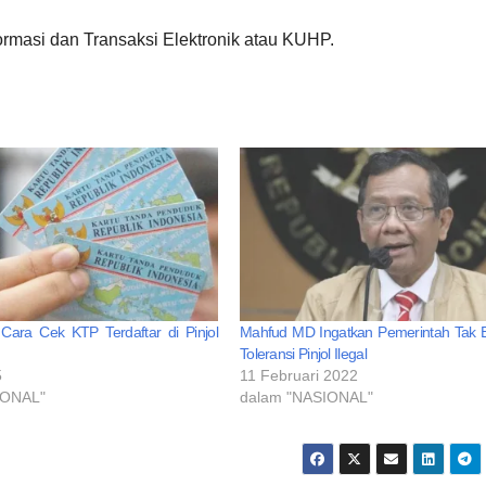
masi dan Transaksi Elektronik atau KUHP.
 Cara Cek KTP Terdaftar di Pinjol
Mahfud MD Ingatkan Pemerintah Tak B
Toleransi Pinjol Ilegal
5
11 Februari 2022
IONAL"
dalam "NASIONAL"