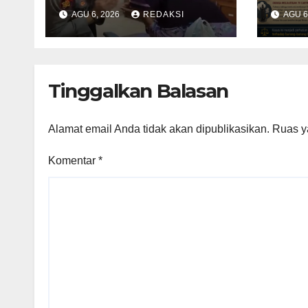
Terkejut Dapat
Voni
AGU 6, 2026
REDAKSI
AGU 6
Bantuan dari Kabid
Ber
Propam Kombes
Pega
Pol Eddwi
Bata
Rin
Tinggalkan Balasan
Alamat email Anda tidak akan dipublikasikan.
Ruas y
Komentar
*