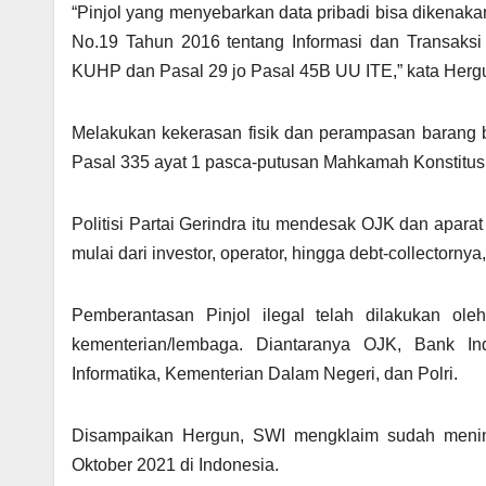
“Pinjol yang menyebarkan data pribadi bisa dikenak
No.19 Tahun 2016 tentang Informasi dan Transaksi
KUHP dan Pasal 29 jo Pasal 45B UU ITE,” kata Herg
Melakukan kekerasan fisik dan perampasan barang b
Pasal 335 ayat 1 pasca-putusan Mahkamah Konstitusi
Politisi Partai Gerindra itu mendesak OJK dan aparat
mulai dari investor, operator, hingga debt-collectorny
Pemberantasan Pinjol ilegal telah dilakukan o
kementerian/lembaga. Diantaranya OJK, Bank I
Informatika, Kementerian Dalam Negeri, dan Polri.
Disampaikan Hergun, SWI mengklaim sudah menind
Oktober 2021 di Indonesia.