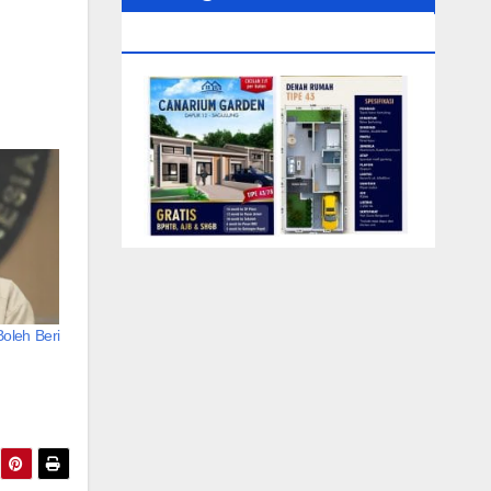
0104‬ (Rizki)
oleh Beri