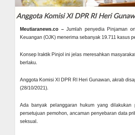
Meutiaranews.co –
Jumlah penyedia Pinjaman onli
Keuangan (OJK) menerima sebanyak 19.711 kasus p
Konsep lraktik Pinjol ini jelas meresahkan masyarak
berlaku.
Anggota Komisi XI DPR RI Heri Gunawan, akrab dis
(28/10/2021).
Ada banyak pelanggaran hukum yang dilakukan pa
persetujuan pemohon, ancaman penyebaran data priba
seksual.