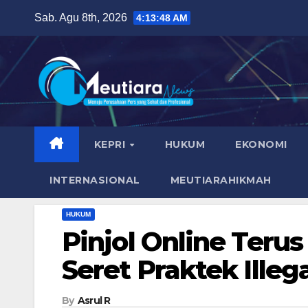
Skip
Sab. Agu 8th, 2026
4:13:49 AM
to
content
KEPRI
HUKUM
EKONOMI
INTERNASIONAL
MEUTIARAHIKMAH
HUKUM
Pinjol Online Teru
Seret Praktek Illeg
By
Asrul R