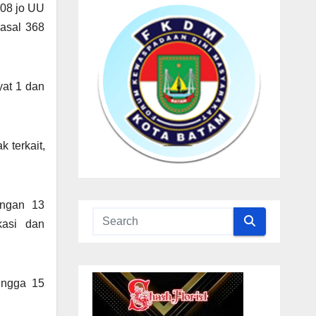
008 jo UU
Pasal 368
yat 1 dan
 terkait,
ungan 13
kasi dan
ingga 15