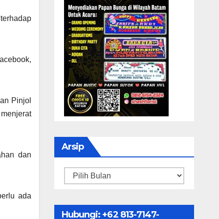
terhadap
Facebook,
an Pinjol
 menjerat
Arsip
gahan dan
Arsip
perlu ada
Hubungi: ‪+62 813-7147-