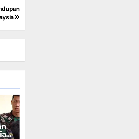
undupan
aysia
an
ian