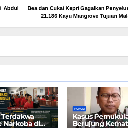
i Abdul
Bea dan Cukai Kepri Gagalkan Penyel
21.186 Kayu Mangrove Tujuan Mal
HUKUM
 Terdakwa
Kasus Pemukul
 Narkoba di
Berujung Kemat