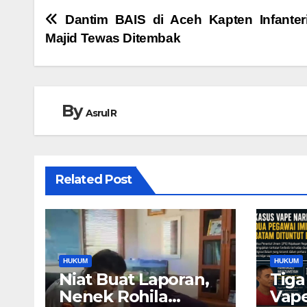
Navigasi
Dantim BAIS di Aceh Kapten Infanter
Majid Tewas Ditembak
pos
By
Asrul R
Related Post
HUKUM
HUKUM
Niat Buat Laporan,
Tiga
Nenek Rohila
Vape