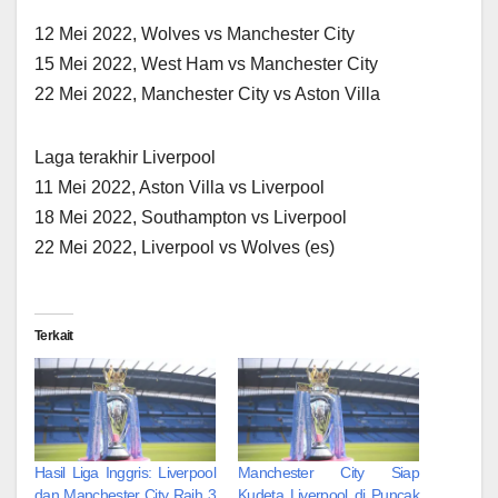
12 Mei 2022, Wolves vs Manchester City
15 Mei 2022, West Ham vs Manchester City
22 Mei 2022, Manchester City vs Aston Villa
Laga terakhir Liverpool
11 Mei 2022, Aston Villa vs Liverpool
18 Mei 2022, Southampton vs Liverpool
22 Mei 2022, Liverpool vs Wolves (es)
Terkait
Hasil Liga Inggris: Liverpool
Manchester City Siap
dan Manchester City Raih 3
Kudeta Liverpool di Puncak