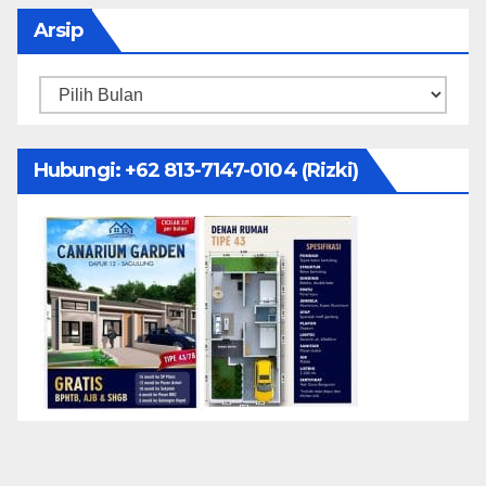
Arsip
Arsip
Hubungi: ‪+62 813-7147-0104‬ (Rizki)