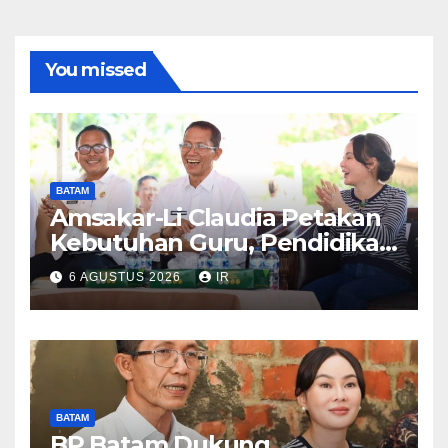
You missed
BATAM
Amsakar-Li Claudia Petakan
Kebutuhan Guru, Pendidikan
Berkualitas Jadi Prioritas
6 AGUSTUS 2026
IR
Batam
BATAM
BP Batam Dukung