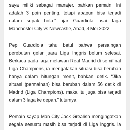
saya miliki sebagai manajer, bahkan pemain. Ini
adalah 3 poin penting, tetapi apapun bisa terjadi
dalam sepak bola,” ujar Guardiola usai laga
Manchester City vs Newcastle, Ahad, 8 Mei 2022.
Pep Guardiola tahu betul bahwa persaingan
perebutan gelar juara Liga Inggris belum selesai.
Berkaca pada laga melawan Real Madrid di semifinal
Liga Champions, ia mengatakan situasi bisa berubah
hanya dalam hitungan menit, bahkan detik. “Jika
situasi (permainan) bisa berubah dalam 56 detik di
Madrid (Liga Champions), maka itu juga bisa terjadi
dalam 3 laga ke depan,” tuturnya.
Pemain sayap Man City Jack Grealish mengingatkan
segala sesuatu masih bisa terjadi di Liga Inggris. Ia