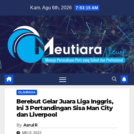
Skip
Kam. Agu 6th, 2026
7:53:16 AM
to
content
OLAHRAGA
Berebut Gelar Juara Liga Inggris,
Ini 3 Pertandingan Sisa Man City
dan Liverpool
By
Asrul R
MEI 9, 2022