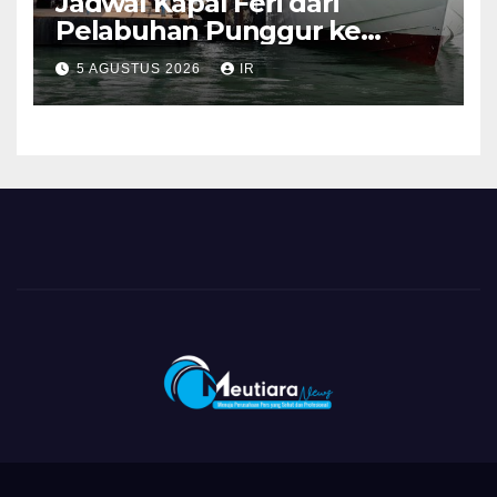
Jadwal Kapal Feri dari
Pelabuhan Punggur ke
Sejumlah Pulau di Kepri
5 AGUSTUS 2026
IR