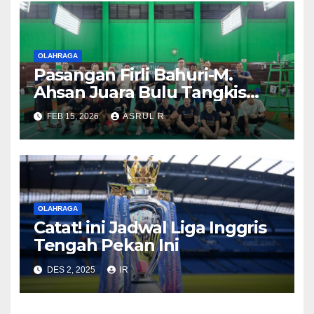
OLAHRAGA
Pasangan Firli Bahuri-M.
Ahsan Juara Bulu Tangkis
Piala Gong Xi Fa Chai 2026
FEB 15, 2026
ASRUL R
OLAHRAGA
Catat! ini Jadwal Liga Inggris
Tengah Pekan Ini
DES 2, 2025
IR