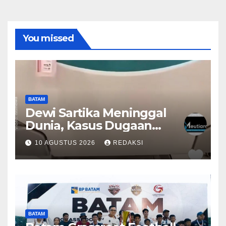
You missed
BATAM
Dewi Sartika Meninggal
Dunia, Kasus Dugaan
Malpraktik RS Awal Bros
10 AGUSTUS 2026
REDAKSI
Memasuki Babak Baru
BATAM