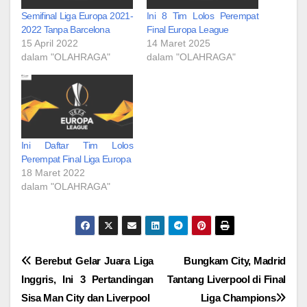
Semifinal Liga Europa 2021-
Ini 8 Tim Lolos Perempat
2022 Tanpa Barcelona
Final Europa League
15 April 2022
14 Maret 2025
dalam "OLAHRAGA"
dalam "OLAHRAGA"
Ini Daftar Tim Lolos
Perempat Final Liga Europa
18 Maret 2022
dalam "OLAHRAGA"
Navigasi
Berebut Gelar Juara Liga
Bungkam City, Madrid
Inggris, Ini 3 Pertandingan
Tantang Liverpool di Final
pos
Sisa Man City dan Liverpool
Liga Champions