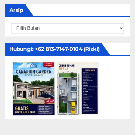
Arsip
Arsip
Hubungi: ‪+62 813-7147-0104‬ (Rizki)