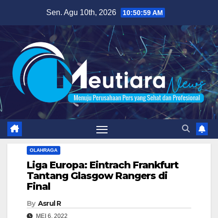
Skip
Sen. Agu 10th, 2026
10:51:00 AM
to
content
OLAHRAGA
Liga Europa: Eintrach Frankfurt
Tantang Glasgow Rangers di
Final
By
Asrul R
MEI 6, 2022