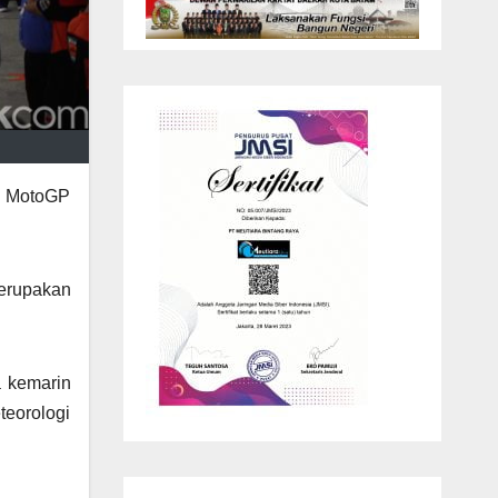
an MotoGP
merupakan
a kemarin
teorologi