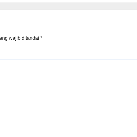
urachman
Geser Menteri
gga Ketum
Lingkungan Hid
SI Jumhur
at ‎
ang wajib ditandai
*