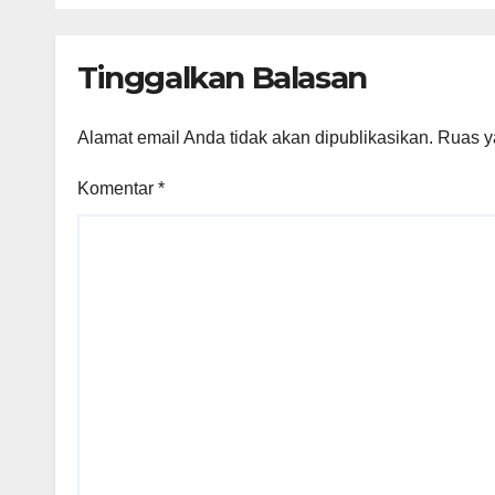
Anak Orang Laut
Abd
hin
Tinggalkan Balasan
KSP
Hiday
Alamat email Anda tidak akan dipublikasikan.
Ruas y
Komentar
*