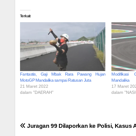
Terkait
Fantastis, Gaji Mbak Rara Pawang Hujan
Modifikasi
MotoGP Mandalika sampai Ratusan Juta
Mandalika
21 Maret 2022
17 Maret 20
dalam "DAERAH"
dalam "NAS
Navigasi
Juragan 99 Dilaporkan ke Polisi, Kasus