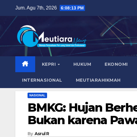
Skip
Jum. Agu 7th, 2026
6:08:14 PM
to
content
KEPRI
HUKUM
EKONOMI
INTERNASIONAL
MEUTIARAHIKMAH
NASIONAL
BMKG: Hujan Berhe
Bukan karena Paw
By
Asrul R