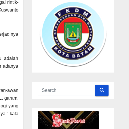
al rintik-
 Guswanto
erjadinya
tu adalah
ah adanya
awan-awan
L, garam.
logi yang
ya,” kata