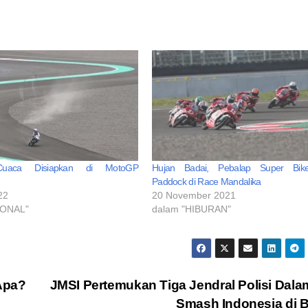
 Cuaca Disiapkan di MotoGP
Hujan Badai, Pebalap Super Bi
Paddock di Race Mandalika
22
20 November 2021
IONAL"
dalam "HIBURAN"
 Apa?
JMSI Pertemukan Tiga Jendral Polisi Dala
Smash Indonesia di 