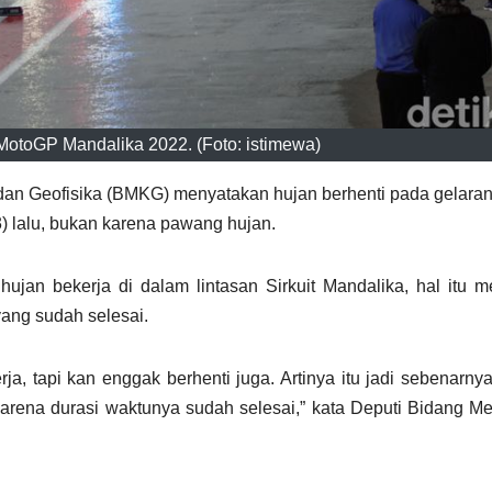
MotoGP Mandalika 2022. (Foto: istimewa)
 dan Geofisika (BMKG) menyatakan hujan berhenti pada gelar
3) lalu, bukan karena pawang hujan.
jan bekerja di dalam lintasan Sirkuit Mandalika, hal itu 
yang sudah selesai.
ja, tapi kan enggak berhenti juga. Artinya itu jadi sebenarny
arena durasi waktunya sudah selesai,” kata Deputi Bidang Me