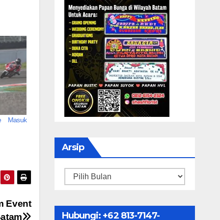
ke Masuk
Arsip
Arsip
m Event
Hubungi: ‪+62 813-7147-
Batam