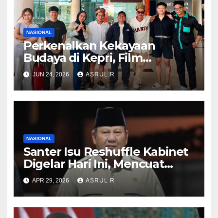
NASIONAL
Perkenalkan Kekayaan
Budaya di Kepri, Film
“Samudra di Atas Laut”
JUN 24, 2026
ASRUL R
Angkat Kisah Anak Orang
Laut
NASIONAL
Santer Isu Reshuffle Kabinet
Digelar Hari Ini, Mencuat
Nama Eks KSAD Dudung
APR 29, 2026
ASRUL R
Abdurachman hingga Ketum
KSPSI Jumhur Hidayat ‎