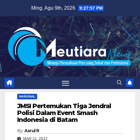
Skip
Ming. Agu 9th, 2026
9:27:58 PM
to
content
NASIONAL
JMSI Pertemukan Tiga Jendral
Polisi Dalam Event Smash
Indonesia di Batam
By
Asrul R
MAR 21, 2022