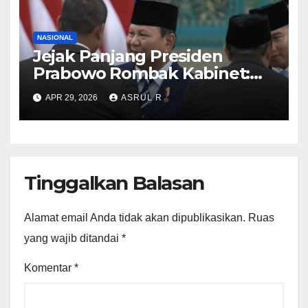
NASIONAL
Jejak Panjang Presiden
Prabowo Rombak Kabinet:
Ganti Mendikti Saintek
APR 29, 2026
ASRUL R
sampai Geser Menteri
Lingkungan Hidup
Tinggalkan Balasan
Alamat email Anda tidak akan dipublikasikan.
Ruas
yang wajib ditandai
*
Komentar
*