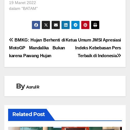
19 Maret 2022
dalam "BATAM"
Navigasi
BMKG: Hujan Berhenti di
Ketua Umum JMSI Apresiasi
MotoGP Mandalika Bukan
Indeks Kebebasan Pers
pos
karena Pawang Hujan
Terbaik di Indonesia
By
Asrul R
Related Post