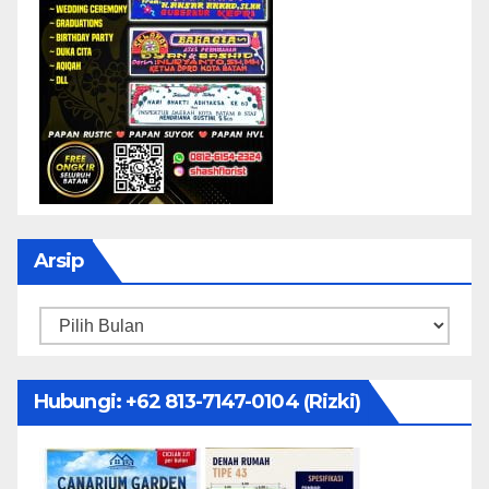
Arsip
Arsip
Hubungi: ‪+62 813-7147-0104‬ (Rizki)