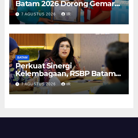
Batam 2026 Dorong Gemar
Makan Ikan
7 AGUSTUS 2026
IR
BATAM
Perkuat Sinergi
Kelembagaan, RSBP Batam
dan BPOM Pastikan
7 AGUSTUS 2026
IR
Pelayanan dan Ketersediaan
Obat Aman