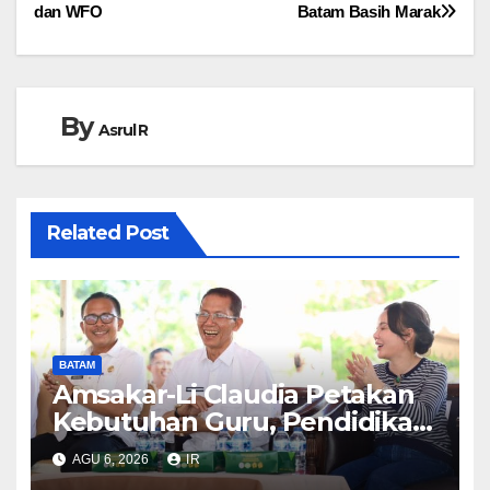
pos
dan WFO
Batam Basih Marak
By
Asrul R
Related Post
BATAM
Amsakar-Li Claudia Petakan
Kebutuhan Guru, Pendidikan
Berkualitas Jadi Prioritas
AGU 6, 2026
IR
Batam