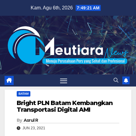
Skip
Kam. Agu 6th, 2026
7:49:22 AM
to
content
BATAM
Bright PLN Batam Kembangkan
Transportasi Digital AMI
By
Asrul R
JUN 23, 2021