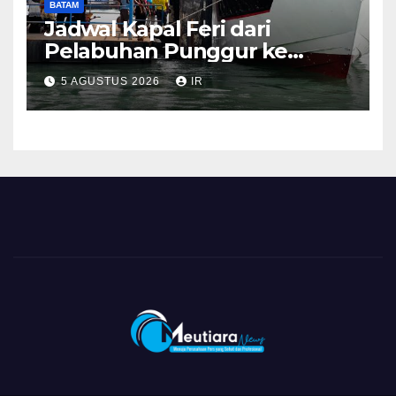
BATAM
Jadwal Kapal Feri dari
Pelabuhan Punggur ke
Sejumlah Pulau di Kepri
5 AGUSTUS 2026
IR