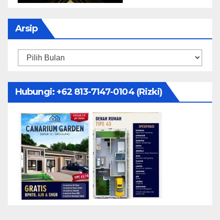
Arsip
Arsip
Hubungi: ‪+62 813-7147-0104‬ (Rizki)