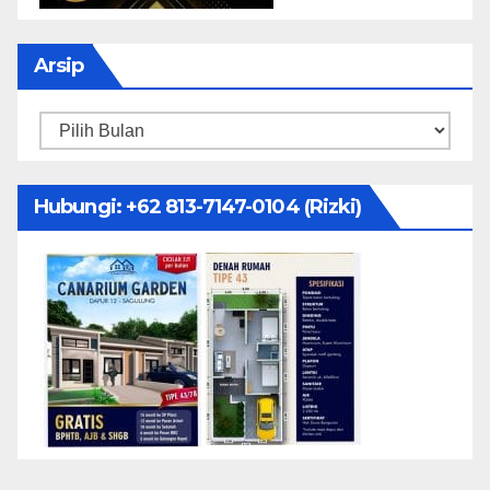
Arsip
Arsip
Hubungi: ‪+62 813-7147-0104‬ (Rizki)