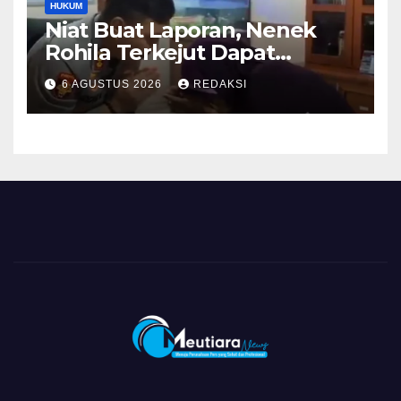
HUKUM
Niat Buat Laporan, Nenek
Rohila Terkejut Dapat
Bantuan dari Kabid Propam
6 AGUSTUS 2026
REDAKSI
Kombes Pol Eddwi