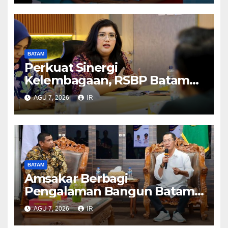
BATAM
Perkuat Sinergi
Kelembagaan, RSBP Batam
dan BPOM Pastikan
AGU 7, 2026
IR
Pelayanan dan Ketersediaan
Obat Aman
BATAM
Amsakar Berbagi
Pengalaman Bangun Batam,
DPRD Dumai Dalami
AGU 7, 2026
IR
Pendidikan hingga Investasi