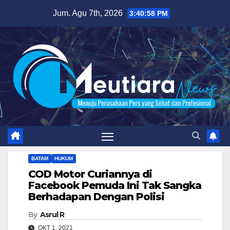
Skip
Jum. Agu 7th, 2026
3:40:59 PM
to
content
BATAM
HUKUM
COD Motor Curiannya di
Facebook Pemuda Ini Tak Sangka
Berhadapan Dengan Polisi
By
Asrul R
OKT 1, 2021