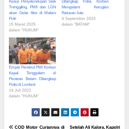
Kasus Penyelundupan Sisik
Ditangkap Polisi, Korban
Trenggiling, PMII dan LGN
Mengalami Kerugian
akan Gelar Aksi di Mabes
Ratusan Juta
Polri
4 September 2024
15 Maret 2025
dalam "BATAM"
dalam "HUKUM"
Empat Perekrut PMI Korban
Kapal Tenggelam di
Perairan Batam Ditangkap
Polisi di Lombok
14 Juli 2022
dalam "HUKUM"
Navigasi
COD Motor Curiannya di
Setelah Ali Kalora, Kapolri