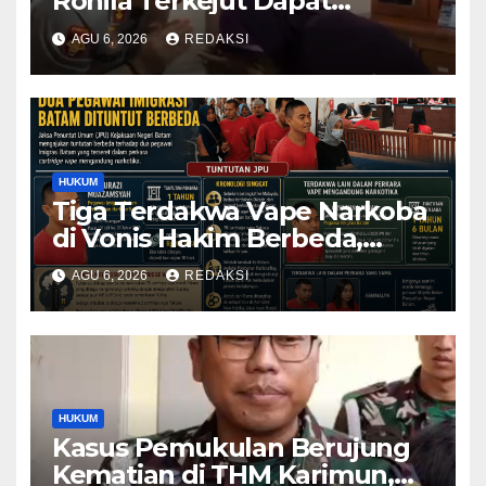
Rohila Terkejut Dapat
Bantuan dari Kabid Propam
AGU 6, 2026
REDAKSI
Kombes Pol Eddwi
HUKUM
Tiga Terdakwa Vape Narkoba
di Vonis Hakim Berbeda,
Oknum Pegawai Imigrasi
AGU 6, 2026
REDAKSI
Batam Paling Ringan
HUKUM
Kasus Pemukulan Berujung
Kematian di THM Karimun,