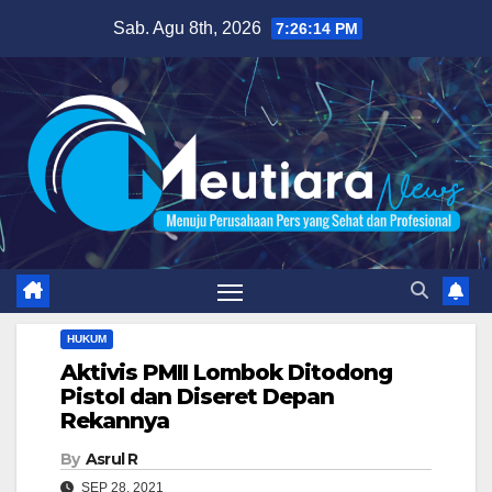
Skip
Sab. Agu 8th, 2026
7:26:16 PM
to
content
HUKUM
Aktivis PMII Lombok Ditodong
Pistol dan Diseret Depan
Rekannya
By
Asrul R
SEP 28, 2021