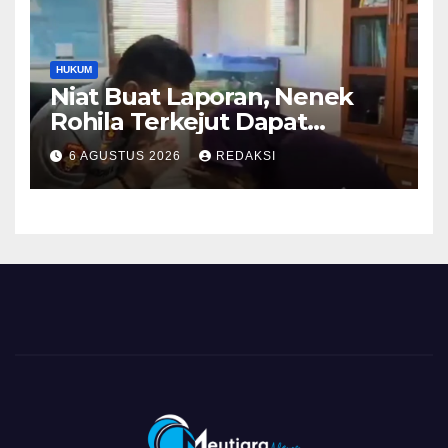
HUKUM
Niat Buat Laporan, Nenek
Rohila Terkejut Dapat
Bantuan dari Kabid Propam
6 AGUSTUS 2026
REDAKSI
Kombes Pol Eddwi