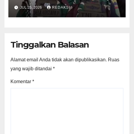
Oknum Perwira TNI Resmi
JUL 25, 2026
REDAKSI
Jadi Tersangka
Tinggalkan Balasan
Alamat email Anda tidak akan dipublikasikan.
Ruas
yang wajib ditandai
*
Komentar
*