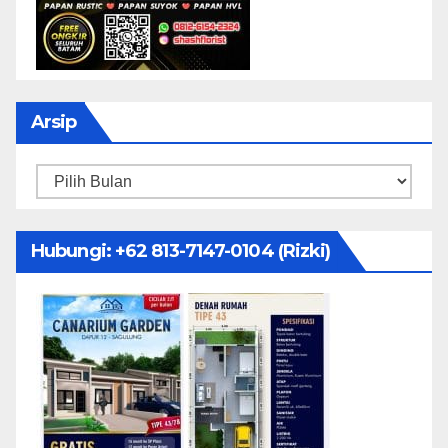
Arsip
Arsip
Hubungi: ‪+62 813-7147-0104‬ (Rizki)