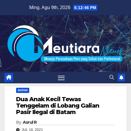
Skip
Ming. Agu 9th, 2026
6:12:47 PM
to
content
BATAM
Dua Anak Kecil Tewas
Tenggelam di Lobang Galian
Pasir Ilegal di Batam
By
Asrul R
JUL 16, 2021