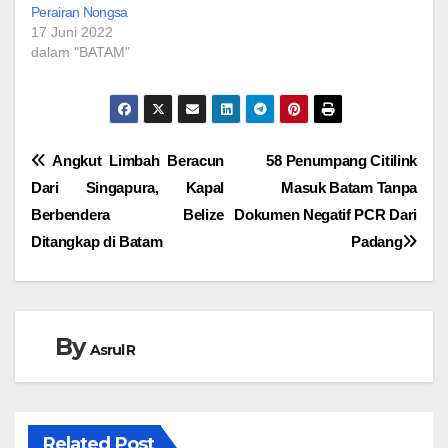
Perairan Nongsa
17 Juni 2022
dalam "BATAM"
Navigasi
Angkut Limbah Beracun
58 Penumpang Citilink
Dari Singapura, Kapal
Masuk Batam Tanpa
pos
Berbendera Belize
Dokumen Negatif PCR Dari
Ditangkap di Batam
Padang
By
Asrul R
Related Post