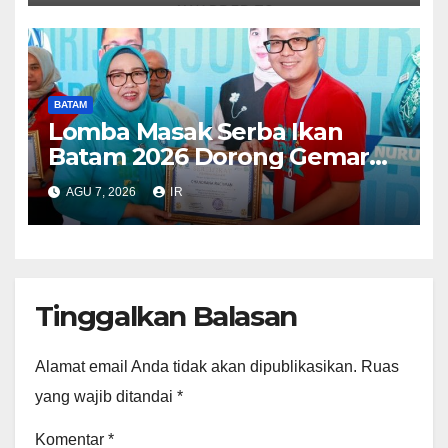
BATAM
Lomba Masak Serba Ikan
Batam 2026 Dorong Gemar
Makan Ikan
AGU 7, 2026
IR
Tinggalkan Balasan
Alamat email Anda tidak akan dipublikasikan.
Ruas
yang wajib ditandai
*
Komentar
*