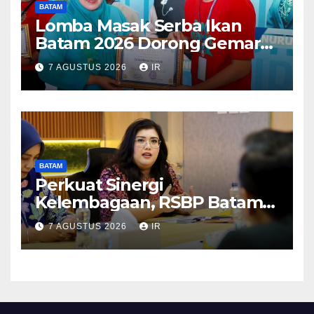
BATAM
Lomba Masak Serba Ikan
Batam 2026 Dorong Gemar
Makan Ikan
7 AGUSTUS 2026
IR
BATAM
Perkuat Sinergi
Kelembagaan, RSBP Batam
dan BPOM Pastikan
7 AGUSTUS 2026
IR
Pelayanan dan Ketersediaan
Obat Aman