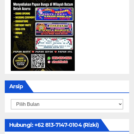
Arsip
Arsip
Hubungi: ‪+62 813-7147-0104‬ (Rizki)