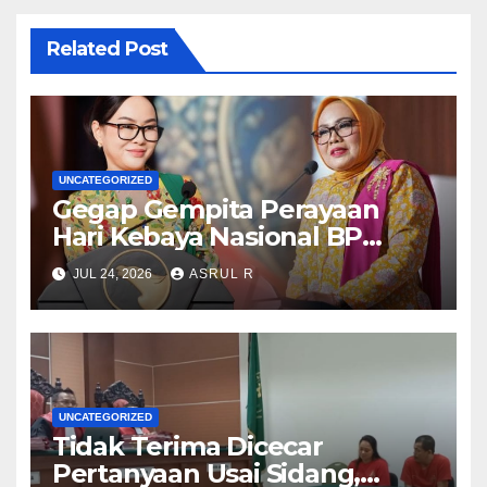
Related Post
UNCATEGORIZED
Gegap Gempita Perayaan
Hari Kebaya Nasional BP
Batam
JUL 24, 2026
ASRUL R
UNCATEGORIZED
Tidak Terima Dicecar
Pertanyaan Usai Sidang,