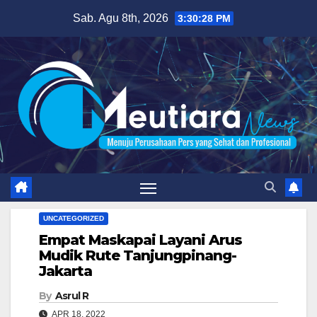
Skip
Sab. Agu 8th, 2026
3:30:29 PM
to
content
UNCATEGORIZED
Empat Maskapai Layani Arus
Mudik Rute Tanjungpinang-
Jakarta
By
Asrul R
APR 18, 2022