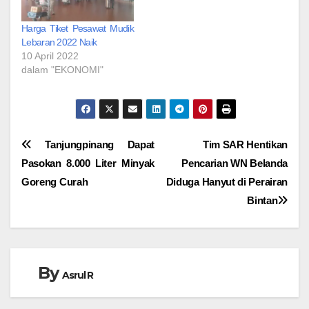
Harga Tiket Pesawat Mudik
Lebaran 2022 Naik
10 April 2022
dalam "EKONOMI"
Navigasi
Tanjungpinang Dapat
Tim SAR Hentikan
Pasokan 8.000 Liter Minyak
Pencarian WN Belanda
pos
Goreng Curah
Diduga Hanyut di Perairan
Bintan
By
Asrul R