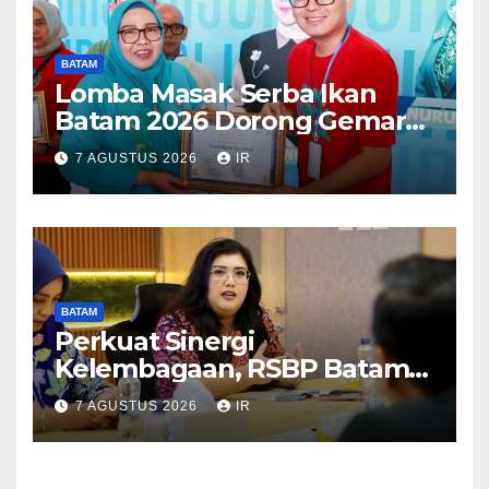
BATAM
Lomba Masak Serba Ikan
Batam 2026 Dorong Gemar
Makan Ikan
7 AGUSTUS 2026
IR
BATAM
Perkuat Sinergi
Kelembagaan, RSBP Batam
dan BPOM Pastikan
7 AGUSTUS 2026
IR
Pelayanan dan Ketersediaan
Obat Aman