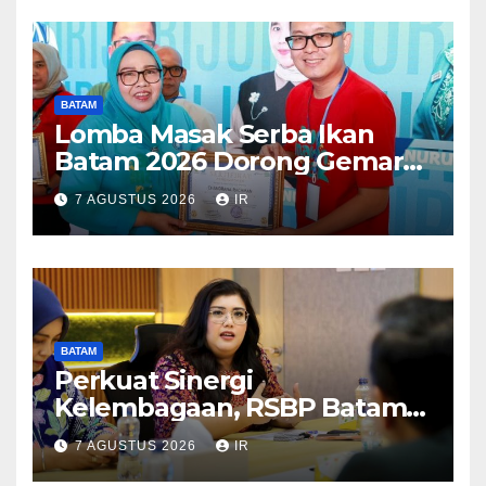
BATAM
Lomba Masak Serba Ikan
Batam 2026 Dorong Gemar
Makan Ikan
7 AGUSTUS 2026
IR
BATAM
Perkuat Sinergi
Kelembagaan, RSBP Batam
dan BPOM Pastikan
7 AGUSTUS 2026
IR
Pelayanan dan Ketersediaan