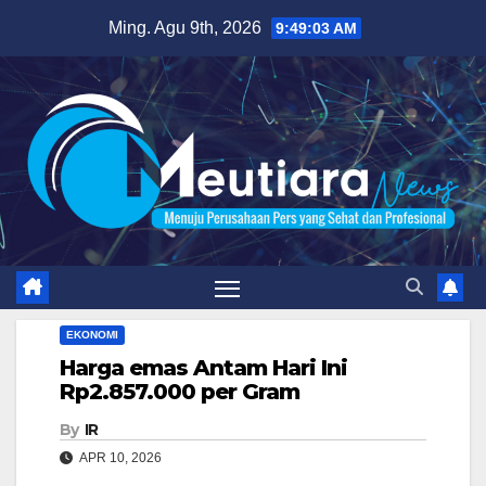
Skip
Ming. Agu 9th, 2026
9:49:04 AM
to
content
EKONOMI
Harga emas Antam Hari Ini
Rp2.857.000 per Gram
By
IR
APR 10, 2026