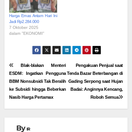
Harga Emas Antam Hari Ini
Jadi Rp2.284.000
7 Oktober 2025
dalam "EKONOMI"
Navigasi
Blak-blakan Menteri
Pengakuan Penjual saat
ESDM: Ingatkan Pengguna
Tenda Bazar Beterbangan di
pos
BBM Nonsubsidi Tak Beralih
Gading Serpong saat Hujan
ke Subsidi hingga Beberkan
Badai: Anginnya Kencang,
Nasib Harga Pertamax
Roboh Semua
By
IR