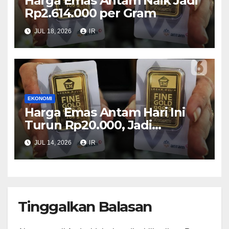
Harga Emas Antam Naik Jadi
Rp2.614.000 per Gram
JUL 18, 2026
IR
EKONOMI
Harga Emas Antam Hari Ini
Turun Rp20.000, Jadi
Rp2.635.000 per Gram
JUL 14, 2026
IR
Tinggalkan Balasan