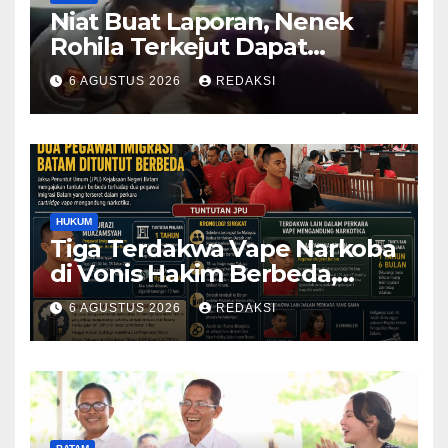
Niat Buat Laporan, Nenek
Rohila Terkejut Dapat
Bantuan dari Kabid Propam
6 AGUSTUS 2026
REDAKSI
Kombes Pol Eddwi
HUKUM
Tiga Terdakwa Vape Narkoba
di Vonis Hakim Berbeda,
Oknum Pegawai Imigrasi
6 AGUSTUS 2026
REDAKSI
Batam Paling Ringan