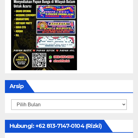
Arsip
Arsip
Hubungi: ‪+62 813-7147-0104‬ (Rizki)