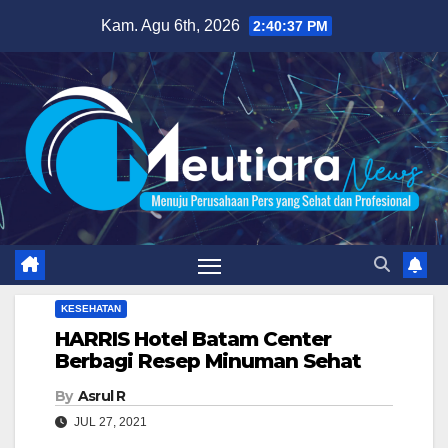
Skip
Kam. Agu 6th, 2026
2:40:38 PM
to
content
KESEHATAN
HARRIS Hotel Batam Center
Berbagi Resep Minuman Sehat
By
Asrul R
JUL 27, 2021