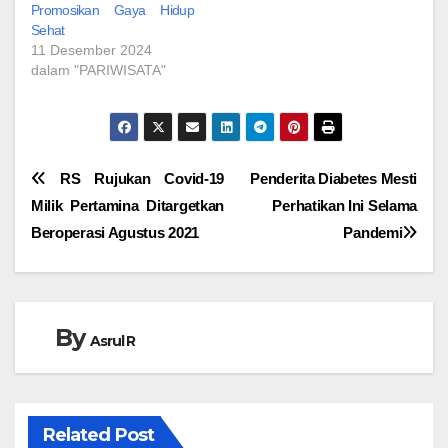
Promosikan Gaya Hidup
Sehat
11 Desember 2024
dalam "PARIWISATA"
Navigasi
RS Rujukan Covid-19
Penderita Diabetes Mesti
Milik Pertamina Ditargetkan
Perhatikan Ini Selama
pos
Beroperasi Agustus 2021
Pandemi
By
Asrul R
Related Post