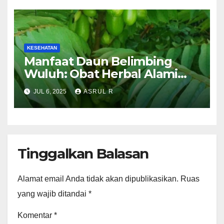
KESEHATAN
Manfaat Daun Belimbing
Wuluh: Obat Herbal Alami
yang Mulai Dilirik Masyarakat
JUL 6, 2025
ASRUL R
Luar Negri
Tinggalkan Balasan
Alamat email Anda tidak akan dipublikasikan.
Ruas
yang wajib ditandai
*
Komentar
*