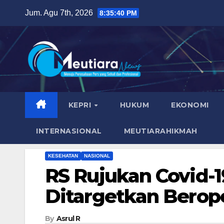
Skip
Jum. Agu 7th, 2026
8:35:42 PM
to
content
KEPRI
HUKUM
EKONOMI
INTERNASIONAL
MEUTIARAHIKMAH
KESEHATAN
NASIONAL
RS Rujukan Covid-1
Ditargetkan Berope
By
Asrul R