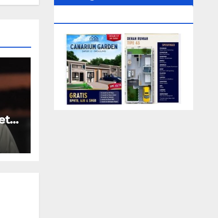
0104‬ (Rizki)
et
Eks