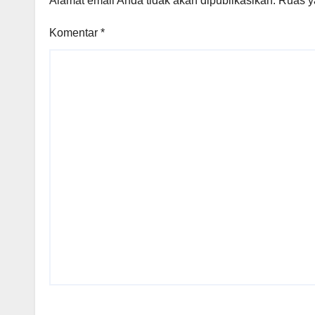
Alamat email Anda tidak akan dipublikasikan.
Ruas y
Komentar
*