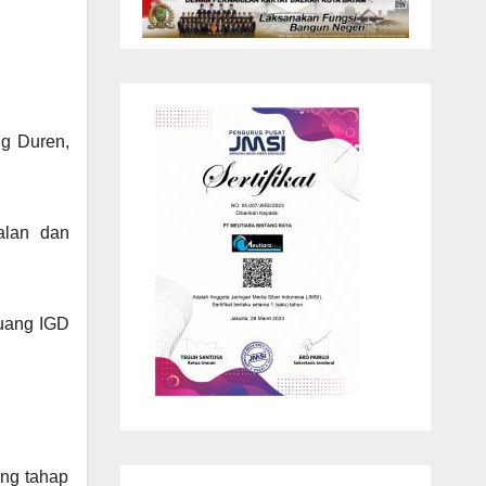
ng Duren,
alan dan
ruang IGD
ng tahap