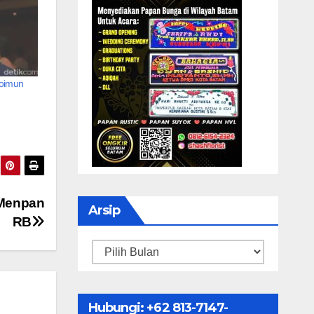
toimun
 Menpan
Arsip
RB
Arsip
Hubungi: ‪+62 813-7147-