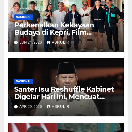
NASIONAL
Perkenalkan Kekayaan
Budaya di Kepri, Film
“Samudra di Atas Laut”
JUN 24, 2026
ASRUL R
Angkat Kisah Anak Orang
Laut
NASIONAL
Santer Isu Reshuffle Kabinet
Digelar Hari Ini, Mencuat
Nama Eks KSAD Dudung
APR 29, 2026
ASRUL R
Abdurachman hingga Ketum
KSPSI Jumhur Hidayat ‎