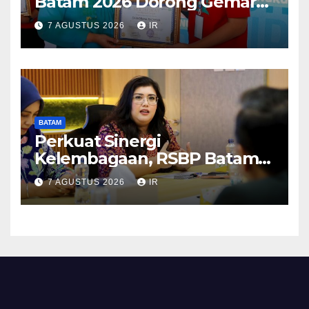
Batam 2026 Dorong Gemar
Makan Ikan
7 AGUSTUS 2026
IR
BATAM
Perkuat Sinergi
Kelembagaan, RSBP Batam
dan BPOM Pastikan
7 AGUSTUS 2026
IR
Pelayanan dan Ketersediaan
Obat Aman