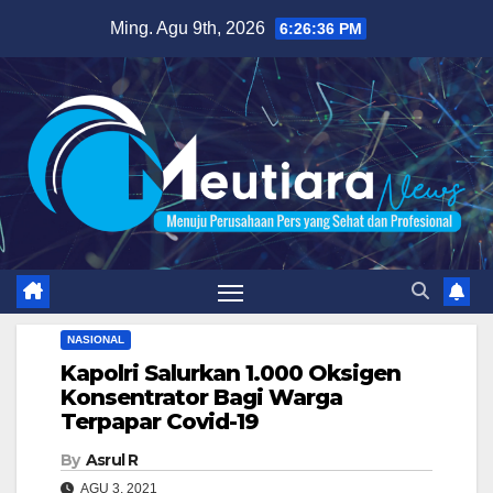
Skip
Ming. Agu 9th, 2026
6:26:37 PM
to
content
NASIONAL
Kapolri Salurkan 1.000 Oksigen
Konsentrator Bagi Warga
Terpapar Covid-19
By
Asrul R
AGU 3, 2021