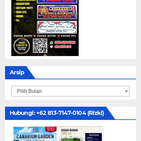
Arsip
Arsip
Hubungi: ‪+62 813-7147-0104‬ (Rizki)