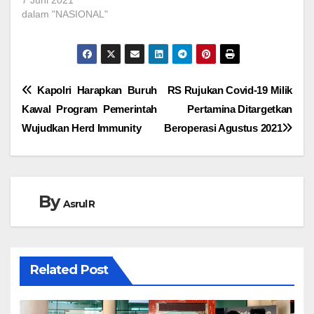
7 Juni 2021
dalam "NASIONAL"
Navigasi
Kapolri Harapkan Buruh
RS Rujukan Covid-19 Milik
Kawal Program Pemerintah
Pertamina Ditargetkan
pos
Wujudkan Herd Immunity
Beroperasi Agustus 2021
By
Asrul R
Related Post