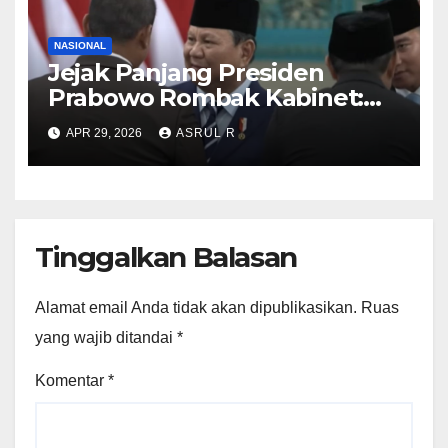
NASIONAL
Jejak Panjang Presiden
Prabowo Rombak Kabinet:
Ganti Mendikti Saintek
APR 29, 2026
ASRUL R
sampai Geser Menteri
Lingkungan Hidup
Tinggalkan Balasan
Alamat email Anda tidak akan dipublikasikan.
Ruas
yang wajib ditandai
*
Komentar
*