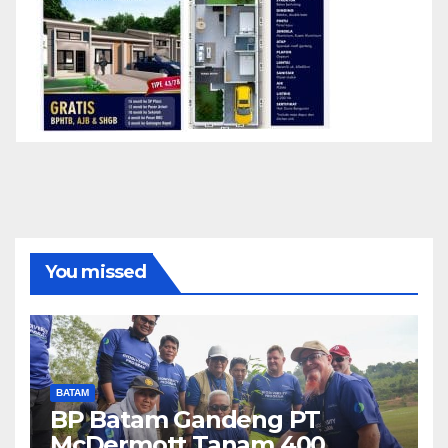
You missed
BATAM
BP Batam Gandeng PT
McDermott Tanam 400