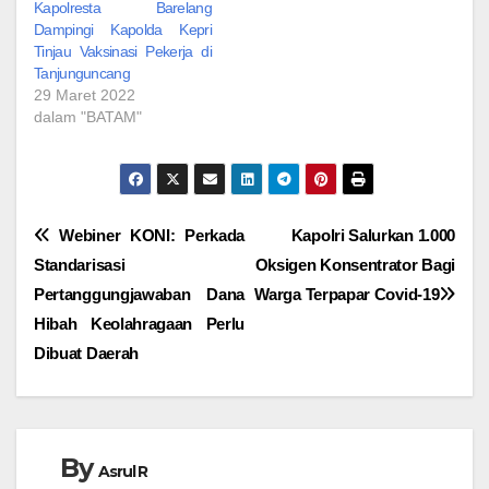
Kapolresta Barelang
Dampingi Kapolda Kepri
Tinjau Vaksinasi Pekerja di
Tanjunguncang
29 Maret 2022
dalam "BATAM"
Navigasi
Webiner KONI: Perkada
Kapolri Salurkan 1.000
Standarisasi
Oksigen Konsentrator Bagi
pos
Pertanggungjawaban Dana
Warga Terpapar Covid-19
Hibah Keolahragaan Perlu
Dibuat Daerah
By
Asrul R