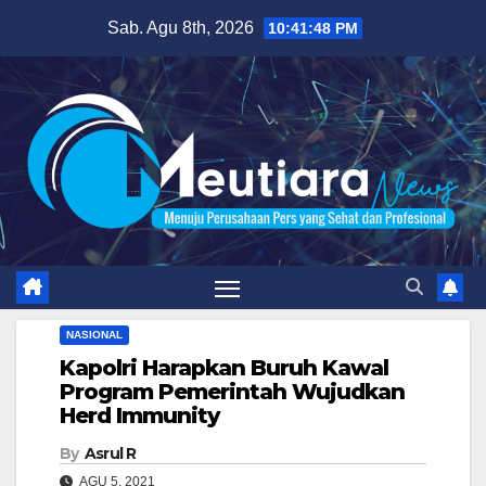
Skip
Sab. Agu 8th, 2026
10:41:49 PM
to
content
NASIONAL
Kapolri Harapkan Buruh Kawal
Program Pemerintah Wujudkan
Herd Immunity
By
Asrul R
AGU 5, 2021