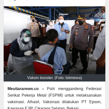
Vaksin booster. (Foto: Istimewa)
Meutiaranews.co –
Polri menggandeng Federasi
Serikat Pekerja Metal (FSPMI) untuk melaksanakan
vaksinasi. Alhasil, Vaksinasi dilakukan PT Epson,
Kawasan EJIP, Cikarang Selatan, Bekasi.