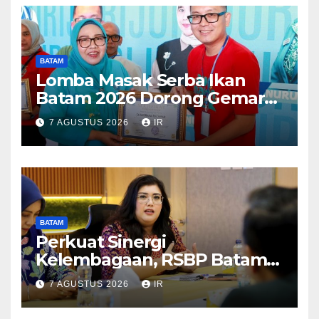
BATAM
Lomba Masak Serba Ikan
Batam 2026 Dorong Gemar
Makan Ikan
7 AGUSTUS 2026
IR
BATAM
Perkuat Sinergi
Kelembagaan, RSBP Batam
dan BPOM Pastikan
7 AGUSTUS 2026
IR
Pelayanan dan Ketersediaan
Obat Aman