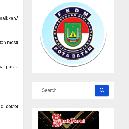
naikkan,”
tah mesti
apa pasca
di sektor