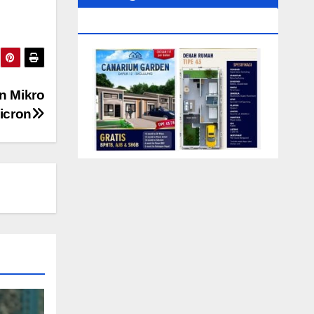
0104‬ (Rizki)
n Mikro
icron