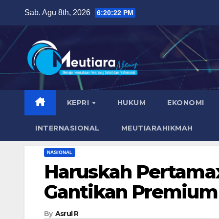
Skip
Sab. Agu 8th, 2026
6:20:24 PM
to
content
KEPRI
HUKUM
EKONOMI
INTERNASIONAL
MEUTIARAHIKMAH
NASIONAL
Haruskah Pertamax
Gantikan Premium 
By
Asrul R