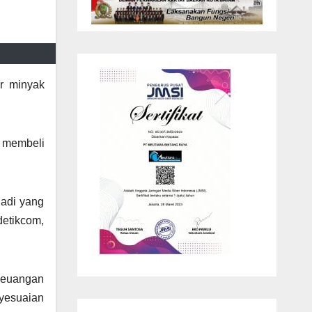
r minyak
k membeli
jadi yang
detikcom,
 keuangan
nyesuaian