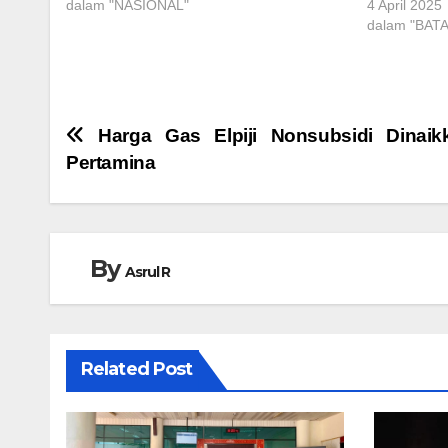
dalam "NASIONAL"
4 April 2025
dalam "BAT
Navigasi
Harga Gas Elpiji Nonsubsidi Dinai
Pertamina
pos
By
Asrul R
Related Post