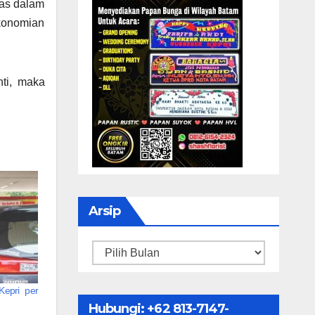
gas dalam
konomian
nti, maka
Arsip
Arsip
Kepri per
Hubungi: ‪+62 813-7147-