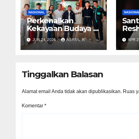
NASIONAL
NASIONA
Perkenalkan
Sant
Kekayaan Budaya di
Resh
Kepri, Film
Digel
JUN 24, 2026
ASRUL R
APR 2
“Samudra di Atas
Men
Laut” Angkat Kisah
KSA
Anak Orang Laut
Abd
hin
Tinggalkan Balasan
KSP
Hiday
Alamat email Anda tidak akan dipublikasikan.
Ruas y
Komentar
*