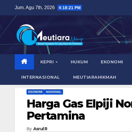
Skip
Jum. Agu 7th, 2026
4:18:22 PM
to
content
KEPRI
HUKUM
EKONOMI
INTERNASIONAL
MEUTIARAHIKMAH
EKONOMI
NASIONAL
Harga Gas Elpiji N
Pertamina
By
Asrul R