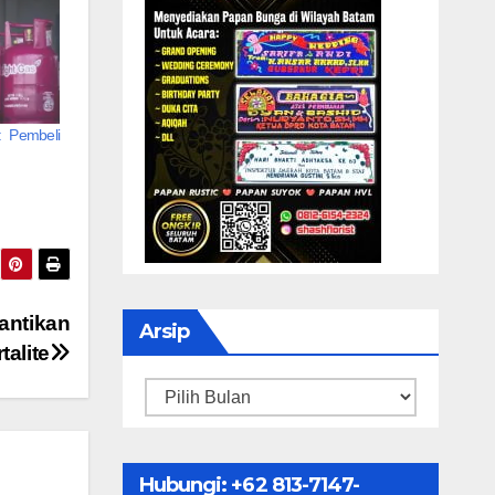
: Pembeli
antikan
Arsip
alite
Arsip
Hubungi: ‪+62 813-7147-