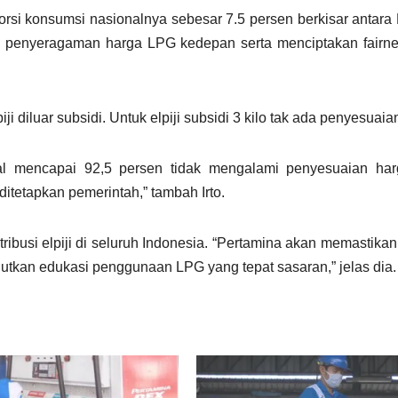
si konsumsi nasionalnya sebesar 7.5 persen berkisar antara
g penyeragaman harga LPG kedepan serta menciptakan fairne
iji diluar subsidi. Untuk elpiji subsidi 3 kilo tak ada penyesuaia
l mencapai 92,5 persen tidak mengalami penyesuaian harg
tetapkan pemerintah,” tambah Irto.
tribusi elpiji di seluruh Indonesia. “Pertamina akan memastikan
jutkan edukasi penggunaan LPG yang tepat sasaran,” jelas dia.