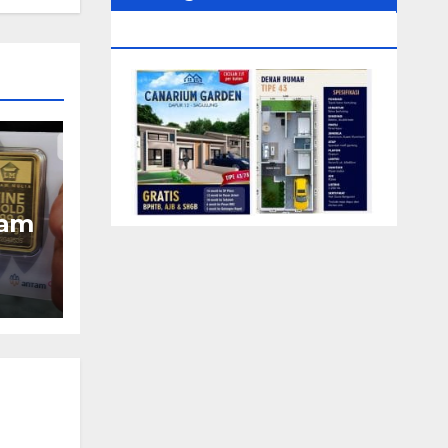
0104‬ (Rizki)
tam