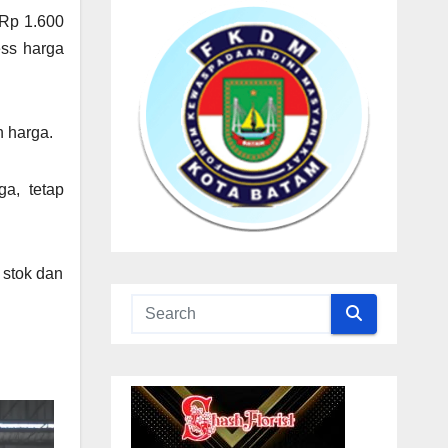
 Rp 1.600
ss harga
n harga.
a, tetap
 stok dan