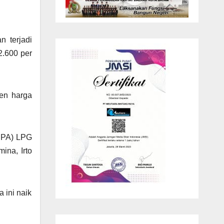
n terjadi
2.600 per
sen harga
(CPA) LPG
ina, Irto
 ini naik