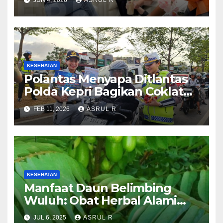
JUN 4, 2026
ASRUL R
untuk Pengalaman
Perawatan Berkualitas
KESEHATAN
Polantas Menyapa Ditlantas
Polda Kepri Bagikan Coklat
Kepada Pengendara Sebagai
FEB 11, 2026
ASRUL R
Wujud Tertib Berlalu Lintas
KESEHATAN
Manfaat Daun Belimbing
Wuluh: Obat Herbal Alami
yang Mulai Dilirik Masyarakat
JUL 6, 2025
ASRUL R