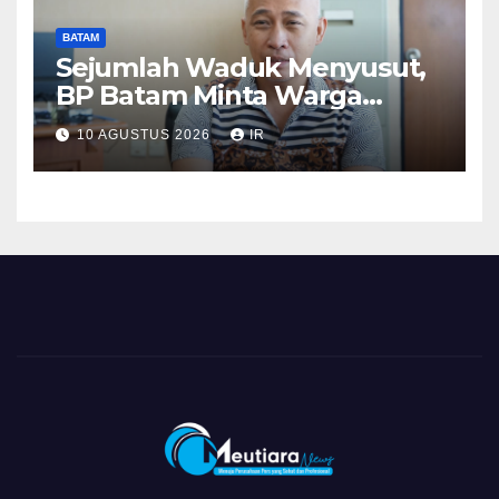
BATAM
Sejumlah Waduk Menyusut,
BP Batam Minta Warga
Hemat Air
10 AGUSTUS 2026
IR