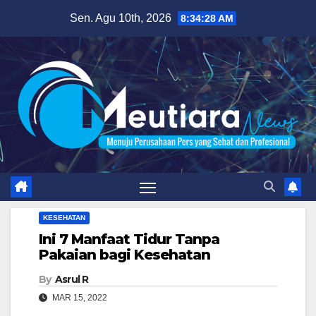
Skip
Sen. Agu 10th, 2026
8:34:29 AM
to
content
KESEHATAN
Ini 7 Manfaat Tidur Tanpa
Pakaian bagi Kesehatan
By
Asrul R
MAR 15, 2022