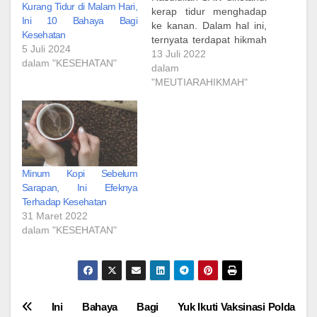
Kurang Tidur di Malam Hari,
kerap tidur menghadap
Ini 10 Bahaya Bagi
ke kanan. Dalam hal ini,
Kesehatan
ternyata terdapat hikmah
5 Juli 2024
kesehatan yang dapat
13 Juli 2022
dalam "KESEHATAN"
disimak dari posisi tidur
dalam
miring ke kanan.
"MEUTIARAHIKMAH"
Rasulullah SAW
bersabda sebagai
berikut: ثُمَّ اضْطَّجِعْ على
شِقِّكَ الأَيْمَنِ "Berbaringlah
di atas rusuk sebelah
kananmu." (HR Al-
Minum Kopi Sebelum
Bukhari No 247 dan
Sarapan, Ini Efeknya
Muslim No 2710).…
Terhadap Kesehatan
31 Maret 2022
dalam "KESEHATAN"
Navigasi
Ini Bahaya Bagi
Yuk Ikuti Vaksinasi Polda