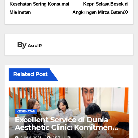
Kesehatan Sering Konsumsi
Kepri Selasa Besok di
pos
Mie Instan
Angkringan Mirza Batam
By
Asrul R
Related Post
KESEHATAN
Excellent Service di Dunia
Aesthetic Clinic: Komitmen
Premium Dermalove Batam