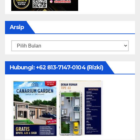
Arsip
Arsip
Hubungi: ‪+62 813-7147-0104‬ (Rizki)