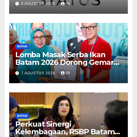
Dunia, Raih Diamond Status
8 AGUSTUS 2026
IR
dari WSO
BATAM
Lomba Masak Serba Ikan
Batam 2026 Dorong Gemar
Makan Ikan
7 AGUSTUS 2026
IR
BATAM
Perkuat Sinergi
Kelembagaan, RSBP Batam