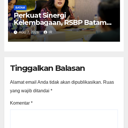
BATAM
Perkuat Sinergi
Kelembagaan, RSBP Batam
dan BPOM Pastikan
AGU 7, 2026
IR
Pelayanan dan Ketersediaan
Obat Aman
Tinggalkan Balasan
Alamat email Anda tidak akan dipublikasikan.
Ruas
yang wajib ditandai
*
Komentar
*