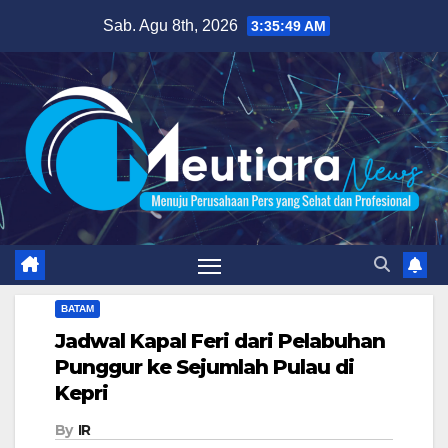
Skip
Sab. Agu 8th, 2026
3:35:50 AM
to
content
BATAM
Jadwal Kapal Feri dari Pelabuhan
Punggur ke Sejumlah Pulau di
Kepri
By
IR