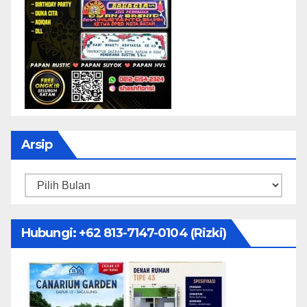
Arsip
Arsip
Hubungi: ‪+62 813-7147-0104‬ (Rizki)