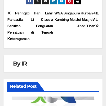
Navigasi
Peringati Hari Lahir
WNA Singapura Kurban 411
Pancasila, Li Claudia
Kambing Melalui Masjid AL-
pos
Serukan Penguatan
Jihad Tiban
Persatuan di Tengah
Keberagaman
By
IR
Related Post