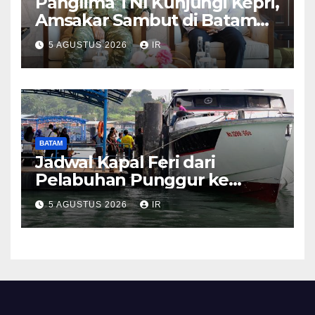
Panglima TNI Kunjungi Kepri,
Amsakar Sambut di Batam
Sebelum Bertolak ke Lingga
5 AGUSTUS 2026
IR
BATAM
Jadwal Kapal Feri dari
Pelabuhan Punggur ke
Sejumlah Pulau di Kepri
5 AGUSTUS 2026
IR