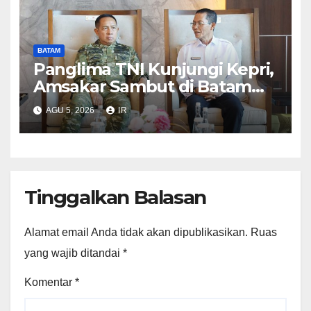
BATAM
Panglima TNI Kunjungi Kepri,
Amsakar Sambut di Batam
Sebelum Bertolak ke Lingga
AGU 5, 2026
IR
Tinggalkan Balasan
Alamat email Anda tidak akan dipublikasikan.
Ruas
yang wajib ditandai
*
Komentar
*