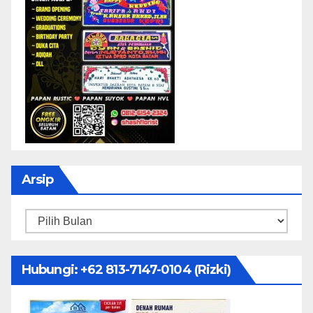
Arsip
Arsip
Hubungi: ‪+62 813-7147-0104‬ (Rizki)