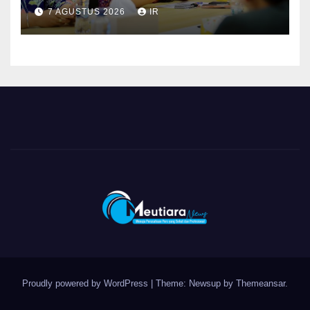
dan BPOM Pastikan
7 AGUSTUS 2026
IR
Pelayanan dan Ketersediaan
Obat Aman
Proudly powered by WordPress
|
Theme: Newsup by
Themeansar
.