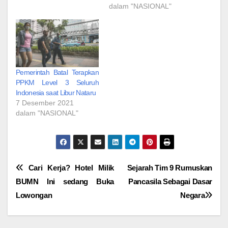
dalam "NASIONAL"
Pemerintah Batal Terapkan
PPKM Level 3 Seluruh
Indonesia saat Libur Nataru
7 Desember 2021
dalam "NASIONAL"
Navigasi
Cari Kerja? Hotel Milik
Sejarah Tim 9 Rumuskan
BUMN Ini sedang Buka
Pancasila Sebagai Dasar
pos
Lowongan
Negara