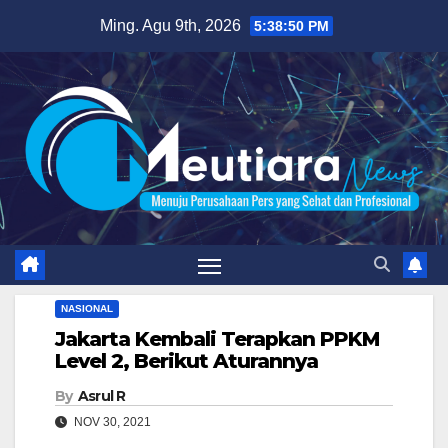
Skip
Ming. Agu 9th, 2026
5:38:51 PM
to
content
NASIONAL
Jakarta Kembali Terapkan PPKM
Level 2, Berikut Aturannya
By
Asrul R
NOV 30, 2021