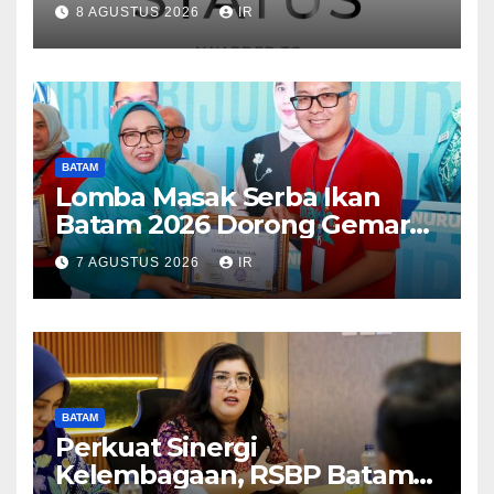
Dunia, Raih Diamond Status
8 AGUSTUS 2026
IR
dari WSO
BATAM
Lomba Masak Serba Ikan
Batam 2026 Dorong Gemar
Makan Ikan
7 AGUSTUS 2026
IR
BATAM
Perkuat Sinergi
Kelembagaan, RSBP Batam