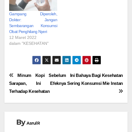
Gampang Diperoleh,
Dokter: Jangan
Sembarangan Konsumsi
Obat Penghilang Nyeri
12 Maret 2022
dalam "KESEHATAN"
Navigasi
Minum Kopi Sebelum
Ini Bahaya Bagi Kesehatan
Sarapan, Ini Efeknya
Sering Konsumsi Mie Instan
pos
Terhadap Kesehatan
By
Asrul R