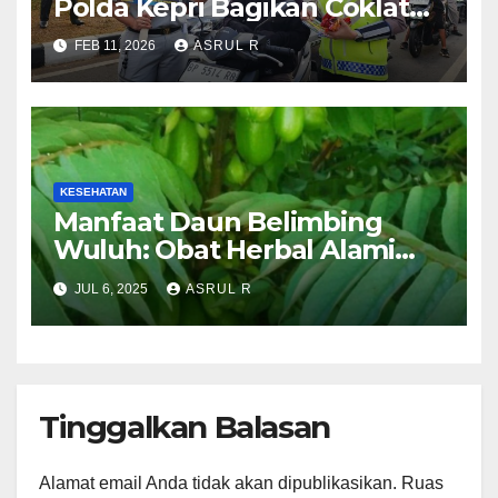
Polda Kepri Bagikan Coklat
Kepada Pengendara Sebagai
FEB 11, 2026
ASRUL R
Wujud Tertib Berlalu Lintas
KESEHATAN
Manfaat Daun Belimbing
Wuluh: Obat Herbal Alami
yang Mulai Dilirik Masyarakat
JUL 6, 2025
ASRUL R
Luar Negri
Tinggalkan Balasan
Alamat email Anda tidak akan dipublikasikan.
Ruas