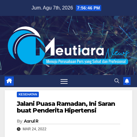
Skip
Jum. Agu 7th, 2026
7:56:47 PM
to
content
KESEHATAN
Jalani Puasa Ramadan, Ini Saran
buat Penderita Hipertensi
By
Asrul R
MAR 24, 2022