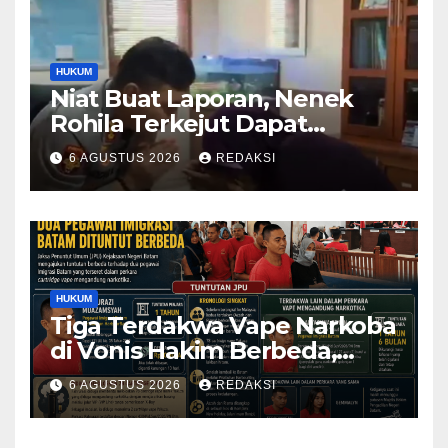
HUKUM
Niat Buat Laporan, Nenek
Rohila Terkejut Dapat
Bantuan dari Kabid Propam
6 AGUSTUS 2026
REDAKSI
Kombes Pol Eddwi
HUKUM
Tiga Terdakwa Vape Narkoba
di Vonis Hakim Berbeda,
Oknum Pegawai Imigrasi
6 AGUSTUS 2026
REDAKSI
Batam Paling Ringan