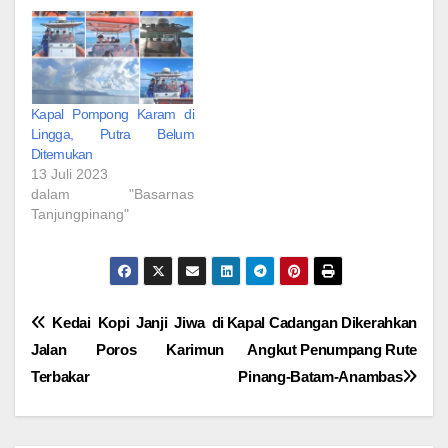
Kapal Pompong Karam di
Lingga, Putra Belum
Ditemukan
13 Juli 2023
dalam "Basarnas
Tanjungpinang"
Navigasi
Kedai Kopi Janji Jiwa di
Kapal Cadangan Dikerahkan
Jalan Poros Karimun
Angkut Penumpang Rute
pos
Terbakar
Pinang-Batam-Anambas