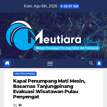
Skip
Kam. Agu 6th, 2026
4:19:08 AM
to
content
UNCATEGORIZED
Kapal Penumpang Mati Mesin,
Basarnas Tanjungpinang
Evakuasi Wisatawan Pulau
Penyengat
By
IR