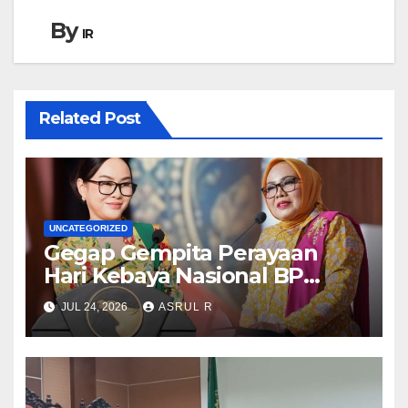
By
IR
Related Post
UNCATEGORIZED
Gegap Gempita Perayaan
Hari Kebaya Nasional BP
Batam
JUL 24, 2026
ASRUL R