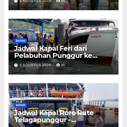
5 AGUSTUS 2026
IR
BATAM
Jadwal Kapal Feri dari
Pelabuhan Punggur ke
Sejumlah Pulau di Kepri
5 AGUSTUS 2026
IR
BATAM
Jadwal Kapal Roro Rute
Telagapunggur –
Tanjunguban dan Sebaliknya