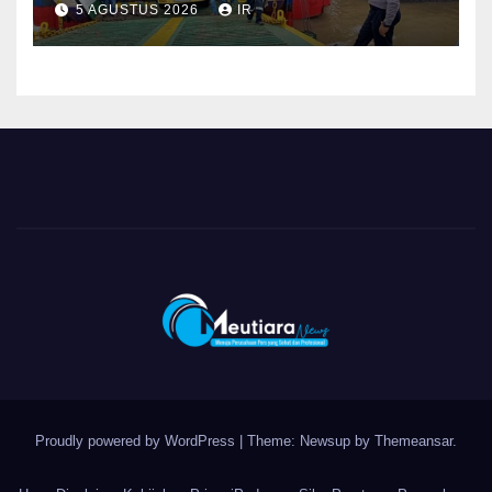
5 AGUSTUS 2026
IR
Proudly powered by WordPress
|
Theme: Newsup by
Themeansar
.