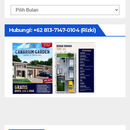
Arsip
Hubungi: ‪+62 813-7147-0104‬ (Rizki)