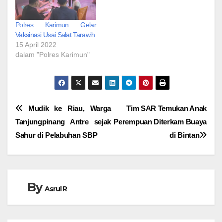
Polres Karimun Gelar
Vaksinasi Usai Salat Tarawih
15 April 2022
dalam "Polres Karimun"
Navigasi
Mudik ke Riau, Warga
Tim SAR Temukan Anak
Tanjungpinang Antre sejak
Perempuan Diterkam Buaya
pos
Sahur di Pelabuhan SBP
di Bintan
By
Asrul R