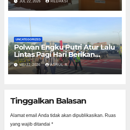
JUL 22, 2026
REDAKSI
Penggelapan Mobil di Batam
Diduga Rusak Handphone
Wartawati
UNCATEGORIZED
Polwan Engku Putri Atur Lalu
Lintas Pagi Hari Berikan
kenyamaan Pelajar SDN 001
MEI 22, 2026
ASRUL R
Sungai Panas
Tinggalkan Balasan
Alamat email Anda tidak akan dipublikasikan.
Ruas
yang wajib ditandai
*