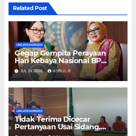
Related Post
UNCATEGORIZED
Gegap Gempita Perayaan
Hari Kebaya Nasional BP
Batam
JUL 24, 2026
ASRUL R
UNCATEGORIZED
Tidak Terima Dicecar
Pertanyaan Usai Sidang,
Terdakwa Kasus