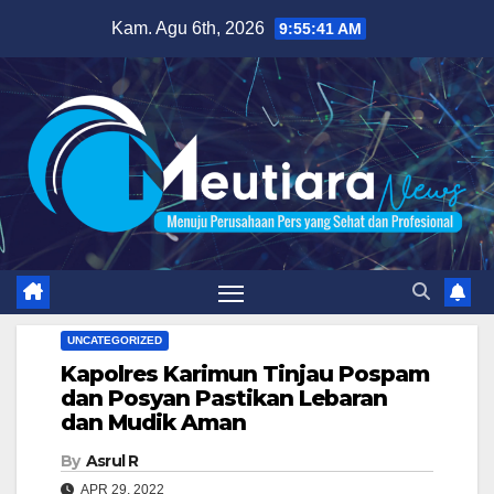
Skip
Kam. Agu 6th, 2026
9:55:42 AM
to
content
UNCATEGORIZED
Kapolres Karimun Tinjau Pospam
dan Posyan Pastikan Lebaran
dan Mudik Aman
By
Asrul R
APR 29, 2022