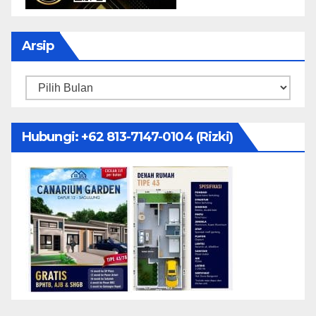
Arsip
Arsip
Hubungi: ‪+62 813-7147-0104‬ (Rizki)