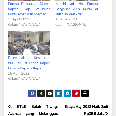
Pantau Pelabuhan Merak,
Kapolri Naik Heli Pantau
Kapolri Siap Wujudkan
Langsung Arus Mudik di
Mudik Aman dan Nyaman
Jalan Tol dan Arteri
11 April 2023
16 April 2023
dalam "NASIONAL"
dalam "NASIONAL"
Rakor Virtual Keamanan
Idul Fitri, Ini Pesan Kapolri
kepada Kapolda Kepri
15 April 2022
dalam "NASIONAL"
Navigasi
ETLE Salah Tilang:
Biaya Haji 2022 Naik Jadi
Avanza yang Melanggar,
Rp39,8 Juta