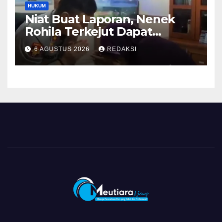
HUKUM
Niat Buat Laporan, Nenek
Rohila Terkejut Dapat
Bantuan dari Kabid Propam
6 AGUSTUS 2026
REDAKSI
Kombes Pol Eddwi