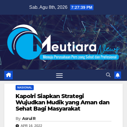
Skip
Sab. Agu 8th, 2026
7:27:40 PM
to
content
NASIONAL
Kapolri Siapkan Strategi
Wujudkan Mudik yang Aman dan
Sehat Bagi Masyarakat
By
Asrul R
APR 16, 2022