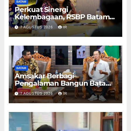
BATAM
Perkuat Sinergi
Kelembagaan, RSBP Batam
dan BPOM Pastikan
7 AGUSTUS 2026
IR
Pelayanan dan Ketersediaan
Obat Aman
BATAM
Amsakar Berbagi
Pengalaman Bangun Batam,
DPRD Dumai Dalami
7 AGUSTUS 2026
IR
Pendidikan hingga Investasi