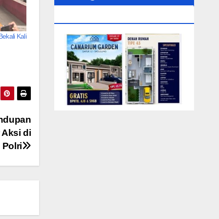
0104‬ (Rizki)
ekali Kali
undupan
 Aksi di
Polri