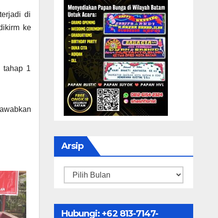
rjadi di
dikirm ke
 tahap 1
jawabkan
Arsip
Arsip
Hubungi: ‪+62 813-7147-