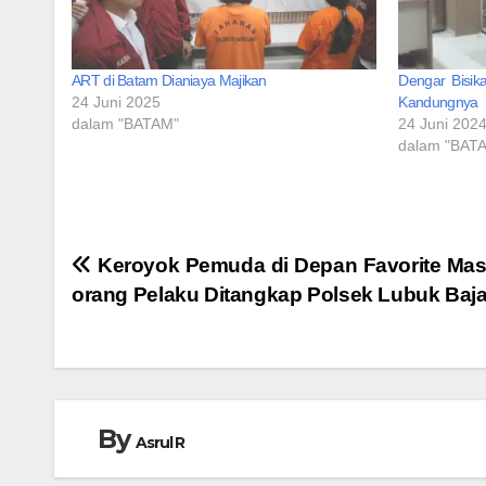
ART di Batam Dianiaya Majikan
Dengar Bisik
24 Juni 2025
Kandungnya
dalam "BATAM"
24 Juni 202
dalam "BAT
Navigasi
Keroyok Pemuda di Depan Favorite Mas
orang Pelaku Ditangkap Polsek Lubuk Baj
pos
By
Asrul R