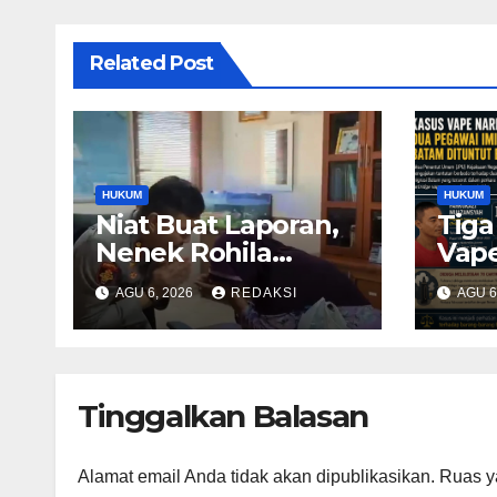
Related Post
HUKUM
HUKUM
Niat Buat Laporan,
Tiga
Nenek Rohila
Vape
Terkejut Dapat
Voni
AGU 6, 2026
REDAKSI
AGU 6
Bantuan dari Kabid
Ber
Propam Kombes
Pega
Pol Eddwi
Bata
Rin
Tinggalkan Balasan
Alamat email Anda tidak akan dipublikasikan.
Ruas y