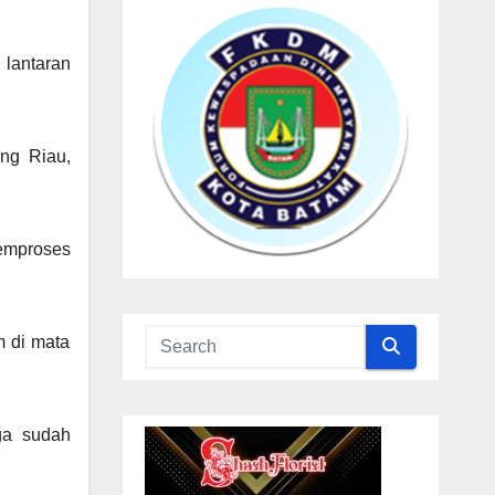
 lantaran
ng Riau,
memproses
m di mata
ga sudah