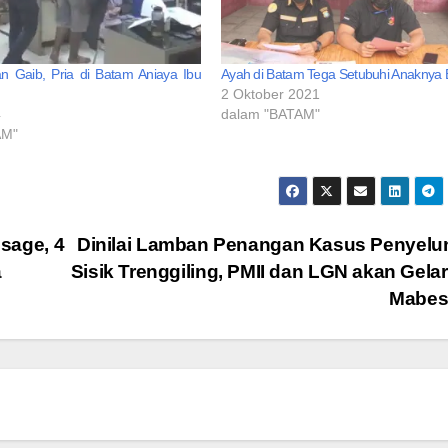
an Gaib, Pria di Batam Aniaya Ibu
Ayah di Batam Tega Setubuhi Anaknya B
2 Oktober 2021
4
dalam "BATAM"
AM"
sage, 4
Dinilai Lamban Penangan Kasus Penyel
a
Sisik Trenggiling, PMII dan LGN akan Gelar
Mabes 