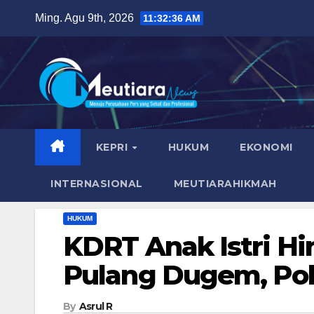
Skip
Ming. Agu 9th, 2026
11:32:37 AM
to
content
KEPRI
HUKUM
EKONOMI
INTERNASIONAL
MEUTIARAHIKMAH
HUKUM
KDRT Anak Istri H
Pulang Dugem, Pol
By
Asrul R