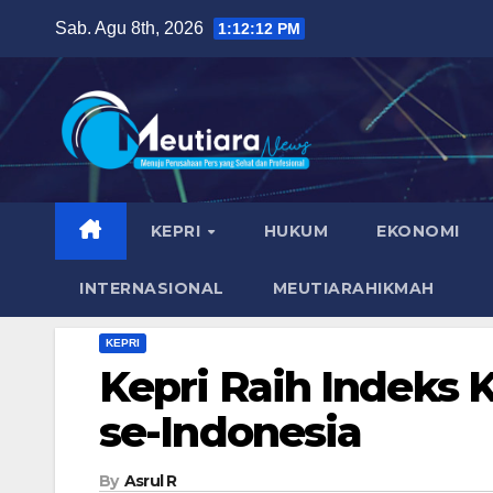
Skip
Sab. Agu 8th, 2026
1:12:14 PM
to
content
KEPRI
HUKUM
EKONOMI
INTERNASIONAL
MEUTIARAHIKMAH
KEPRI
Kepri Raih Indeks 
se-Indonesia
By
Asrul R