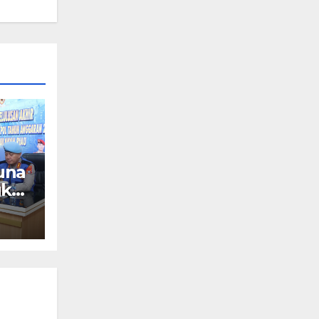
una
gkat
si
6