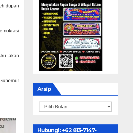
kehidupan
emokrasi
tru akan
 Gubernur
Arsip
Arsip
Hubungi: ‪+62 813-7147-