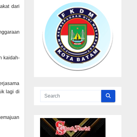
akat dari
nggaraan
n kaidah-
kerjasama
k lagi di
 kemajuan