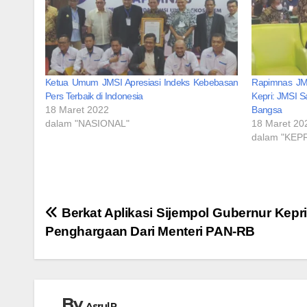
Ketua Umum JMSI Apresiasi Indeks Kebebasan
Rapimnas JMS
Pers Terbaik di Indonesia
Kepri: JMSI 
18 Maret 2022
Bangsa
dalam "NASIONAL"
18 Maret 20
dalam "KEPR
Navigasi
Berkat Aplikasi Sijempol Gubernur Kepri
Penghargaan Dari Menteri PAN-RB
pos
By
Asrul R