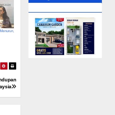
0104‬ (Rizki)
Menurun,
undupan
aysia