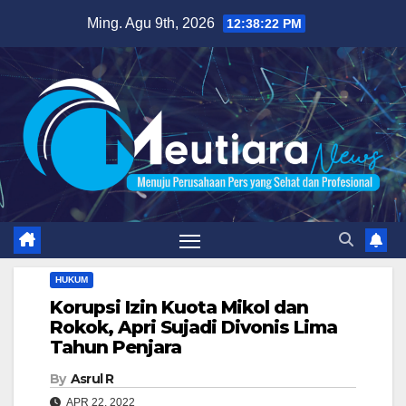
Skip
Ming. Agu 9th, 2026
12:38:23 PM
to
content
HUKUM
Korupsi Izin Kuota Mikol dan
Rokok, Apri Sujadi Divonis Lima
Tahun Penjara
By
Asrul R
APR 22, 2022