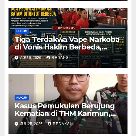
HUKUM
Tiga Terdakwa Vape Narkoba
di Vonis Hakim Berbeda,
Oknum Pegawai Imigrasi
AGU 6, 2026
REDAKSI
Batam Paling Ringan
HUKUM
Kasus Pemukulan Berujung
Kematian di THM Karimun,
Oknum Perwira TNI Resmi
JUL 25, 2026
REDAKSI
Jadi Tersangka