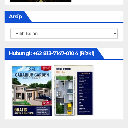
Arsip
Arsip
Hubungi: ‪+62 813-7147-0104‬ (Rizki)