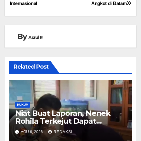
Internasional
Angkot di Batam
By
Asrul R
Related Post
HUKUM
Niat Buat Laporan, Nenek
Rohila Terkejut Dapat
Bantuan dari Kabid Propam
AGU 6, 2026
REDAKSI
Kombes Pol Eddwi