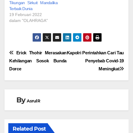
Tikungan Sirkuit Mandalika
Terbaik Dunia
19 Februari 2022
dalam "OLAHRAGA"
Navigasi
Erick Thohir Merasakan
Kapolri Perintahkan Cari Tau
Kehilangan Sosok Bunda
Penyebab Covid-19
pos
Dorce
Meningkat
By
Asrul R
Related Post