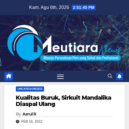
Skip
Kam. Agu 6th, 2026
2:51:46 PM
to
content
UNCATEGORIZED
Kualitas Buruk, Sirkuit Mandalika
Diaspal Ulang
By
Asrul R
FEB 16, 2022