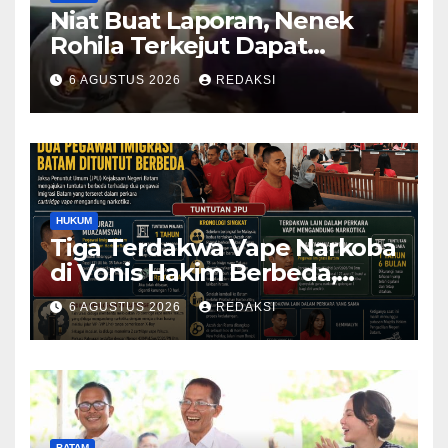
Niat Buat Laporan, Nenek
Rohila Terkejut Dapat
Bantuan dari Kabid Propam
6 AGUSTUS 2026
REDAKSI
Kombes Pol Eddwi
HUKUM
Tiga Terdakwa Vape Narkoba
di Vonis Hakim Berbeda,
Oknum Pegawai Imigrasi
6 AGUSTUS 2026
REDAKSI
Batam Paling Ringan
BATAM