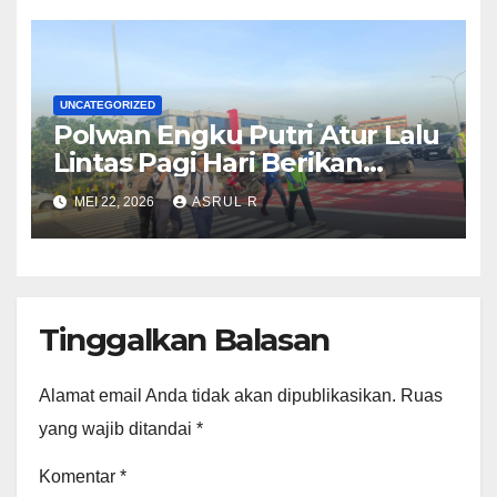
Diduga Rusak Handphone
Wartawati
UNCATEGORIZED
Polwan Engku Putri Atur Lalu
Lintas Pagi Hari Berikan
kenyamaan Pelajar SDN 001
MEI 22, 2026
ASRUL R
Sungai Panas
Tinggalkan Balasan
Alamat email Anda tidak akan dipublikasikan.
Ruas
yang wajib ditandai
*
Komentar
*