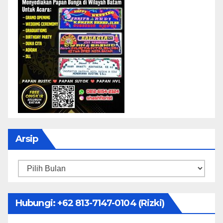
Arsip
Arsip
Hubungi: ‪+62 813-7147-0104‬ (Rizki)