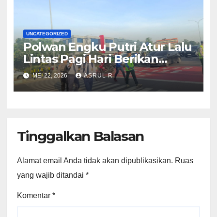
Wartawati
UNCATEGORIZED
Polwan Engku Putri Atur Lalu
Lintas Pagi Hari Berikan
kenyamaan Pelajar SDN 001
MEI 22, 2026
ASRUL R
Sungai Panas
Tinggalkan Balasan
Alamat email Anda tidak akan dipublikasikan.
Ruas
yang wajib ditandai
*
Komentar
*