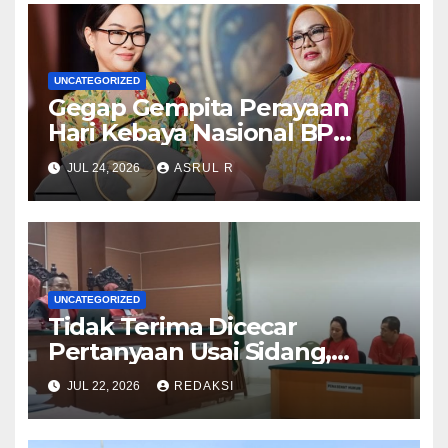
UNCATEGORIZED
Gegap Gempita Perayaan
Hari Kebaya Nasional BP
Batam
JUL 24, 2026
ASRUL R
UNCATEGORIZED
Tidak Terima Dicecar
Pertanyaan Usai Sidang,
Terdakwa Kasus
JUL 22, 2026
REDAKSI
Penggelapan Mobil di Batam
Diduga Rusak Handphone