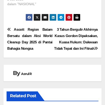
dalam "NASIONAL"
Navigasi
Ascott Region Batam
3 Tahun Bergulir Akhirnya
Bersatu dalam Aksi World
Kasus Gordon Dipaksakan,
pos
Cleanup Day 2025 di Pantai
Kuasa Hukum: Dakwaan
Bahagia Nongsa
Tidak Tepat dan Ini Fitnah
By
Asrul R
Related Post