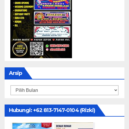
Arsip
Arsip
Hubungi: ‪+62 813-7147-0104‬ (Rizki)