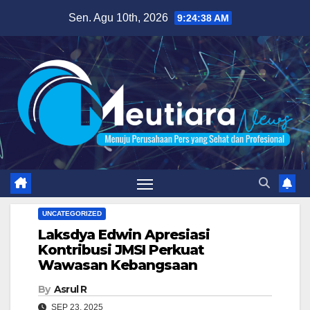
Skip
Sen. Agu 10th, 2026
9:24:39 AM
to
content
UNCATEGORIZED
Laksdya Edwin Apresiasi
Kontribusi JMSI Perkuat
Wawasan Kebangsaan
By
Asrul R
SEP 23, 2025