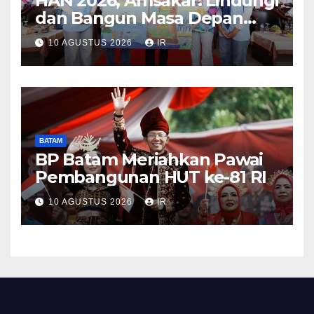
HAN 2026, Amsakar: Lindungi
dan Bangun Masa Depan
Anak-Anak Batam
10 AGUSTUS 2026
IR
BATAM
BP Batam Meriahkan Pawai
Pembangunan HUT ke-81 RI
10 AGUSTUS 2026
IR