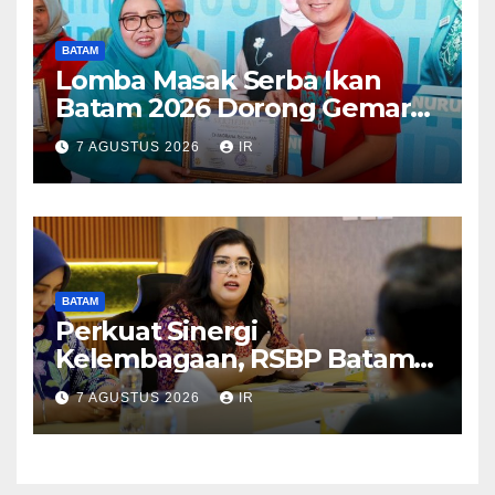
BATAM
Lomba Masak Serba Ikan
Batam 2026 Dorong Gemar
Makan Ikan
7 AGUSTUS 2026
IR
BATAM
Perkuat Sinergi
Kelembagaan, RSBP Batam
dan BPOM Pastikan
7 AGUSTUS 2026
IR
Pelayanan dan Ketersediaan
Obat Aman