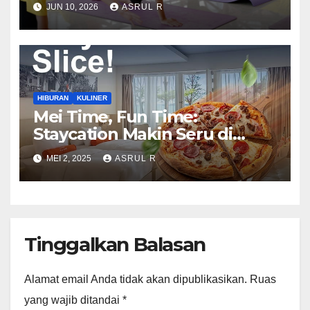
Wellness dan Liburan
JUN 10, 2026
ASRUL R
Keluarga Sepanjang Juni
2026
HIBURAN
KULINER
Mei Time, Fun Time:
Staycation Makin Seru di
Harris Barelang Batam!
MEI 2, 2025
ASRUL R
Tinggalkan Balasan
Alamat email Anda tidak akan dipublikasikan.
Ruas
yang wajib ditandai
*