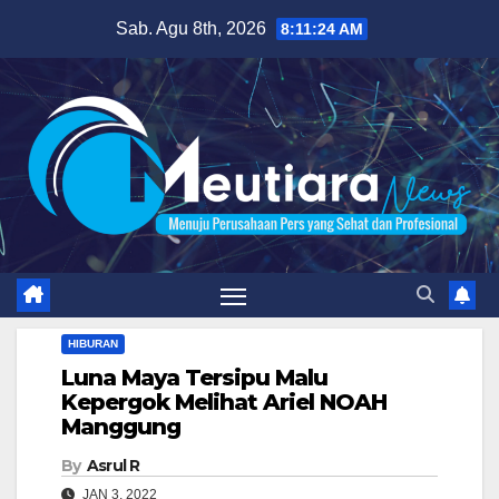
Skip
Sab. Agu 8th, 2026
8:11:25 AM
to
content
HIBURAN
Luna Maya Tersipu Malu
Kepergok Melihat Ariel NOAH
Manggung
By
Asrul R
JAN 3, 2022