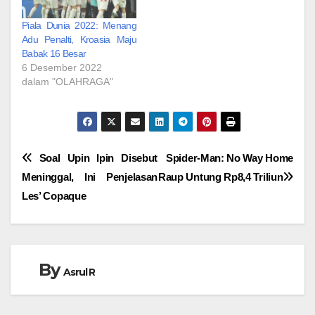
Piala Dunia 2022: Menang
Adu Penalti, Kroasia Maju
Babak 16 Besar
6 Desember 2022
dalam "OLAHRAGA"
Navigasi
Soal Upin Ipin Disebut
Spider-Man: No Way Home
Meninggal, Ini Penjelasan
Raup Untung Rp8,4 Triliun
pos
Les’ Copaque
By
Asrul R