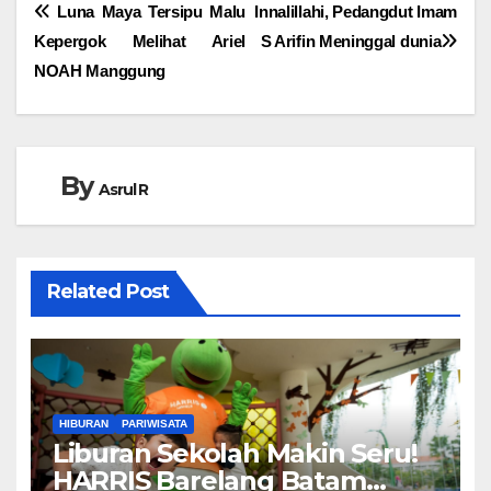
Navigasi
Luna Maya Tersipu Malu
Innalillahi, Pedangdut Imam
Kepergok Melihat Ariel
S Arifin Meninggal dunia
pos
NOAH Manggung
By
Asrul R
Related Post
HIBURAN
PARIWISATA
Liburan Sekolah Makin Seru!
HARRIS Barelang Batam