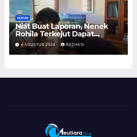
HUKUM
Niat Buat Laporan, Nenek
Rohila Terkejut Dapat
Bantuan dari Kabid Propam
6 AGUSTUS 2026
REDAKSI
Kombes Pol Eddwi