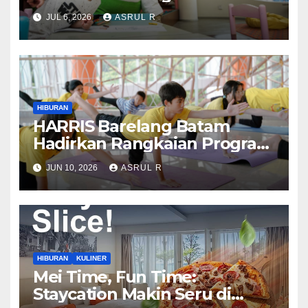
Hadirkan Staycation, Day
JUL 6, 2026
ASRUL R
Pass, Foam Party hingga
Sound Healing
HIBURAN
HARRIS Barelang Batam
Hadirkan Rangkaian Program
Wellness dan Liburan
JUN 10, 2026
ASRUL R
Keluarga Sepanjang Juni
2026
HIBURAN
KULINER
Mei Time, Fun Time:
Staycation Makin Seru di