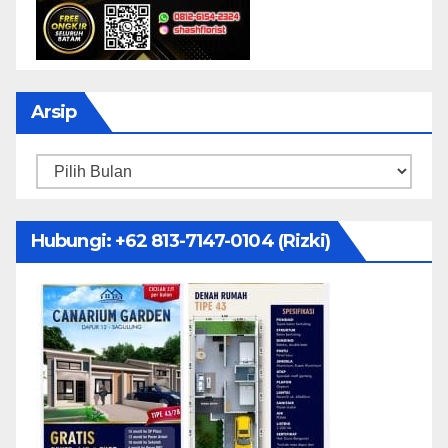
Arsip
Arsip
Hubungi: ‪+62 813-7147-0104‬ (Rizki)