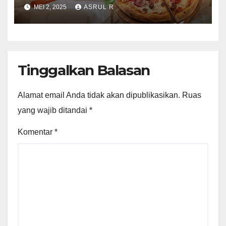
Harris Barelang Batam!
MEI 2, 2025
ASRUL R
Tinggalkan Balasan
Alamat email Anda tidak akan dipublikasikan.
Ruas
yang wajib ditandai
*
Komentar
*