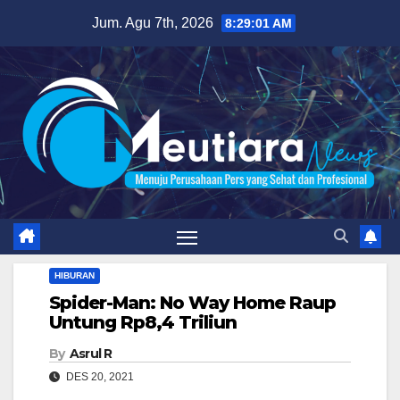
Skip
Jum. Agu 7th, 2026
8:29:03 AM
to
content
HIBURAN
Spider-Man: No Way Home Raup
Untung Rp8,4 Triliun
By
Asrul R
DES 20, 2021