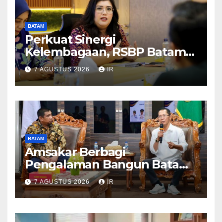
BATAM
Perkuat Sinergi
Kelembagaan, RSBP Batam
dan BPOM Pastikan
7 AGUSTUS 2026
IR
Pelayanan dan Ketersediaan
Obat Aman
BATAM
Amsakar Berbagi
Pengalaman Bangun Batam,
DPRD Dumai Dalami
7 AGUSTUS 2026
IR
Pendidikan hingga Investasi