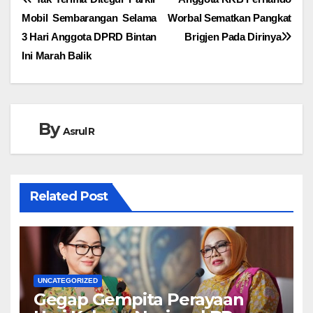
Navigasi
Mobil Sembarangan Selama
Worbal Sematkan Pangkat
pos
3 Hari Anggota DPRD Bintan
Brigjen Pada Dirinya
Ini Marah Balik
By
Asrul R
Related Post
UNCATEGORIZED
Gegap Gempita Perayaan