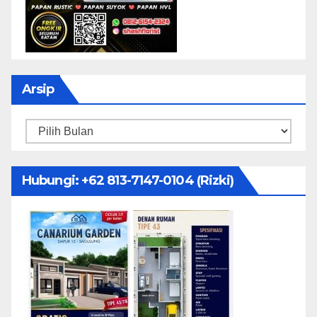
Arsip
Arsip
Hubungi: ‪+62 813-7147-0104‬ (Rizki)