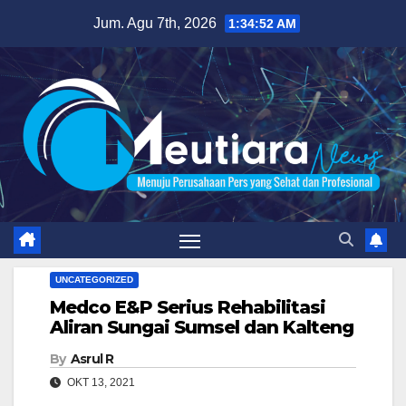
Skip
Jum. Agu 7th, 2026
1:34:53 AM
to
content
UNCATEGORIZED
Medco E&P Serius Rehabilitasi
Aliran Sungai Sumsel dan Kalteng
By
Asrul R
OKT 13, 2021