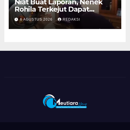
Niat Buat Laporan, Nenek
Rohila Terkejut Dapat
Bantuan dari Kabid Propam
6 AGUSTUS 2026
REDAKSI
Kombes Pol Eddwi