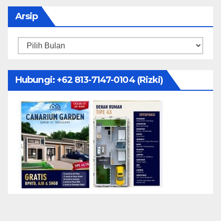
Arsip
Arsip
Hubungi: ‪+62 813-7147-0104‬ (Rizki)