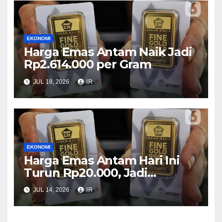
EKONOMI
Harga Emas Antam Naik Jadi
Rp2.614.000 per Gram
JUL 18, 2026
IR
EKONOMI
Harga Emas Antam Hari Ini
Turun Rp20.000, Jadi
Rp2.635.000 per Gram
JUL 14, 2026
IR