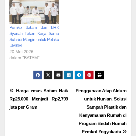
Pemko Batam dan BRK
Syariah Teken Kerja Sama
Subsidi Margin untuk Pelaku
UMKM
20 Mei 2026
dalam "BATAM"
Navigasi
Harga emas Antam Naik
Penggunaan Atap Alduro
Rp25.000 Menjadi Rp2,799
untuk Hunian, Solusi
pos
juta per Gram
Sampah Plastik dan
Kenyamanan Rumah di
Program Bedah Rumah
Pemkot Yogyakarta ‎