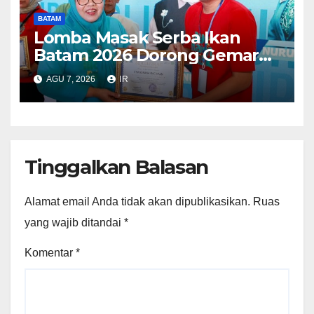
BATAM
Lomba Masak Serba Ikan
Batam 2026 Dorong Gemar
Makan Ikan
AGU 7, 2026
IR
Tinggalkan Balasan
Alamat email Anda tidak akan dipublikasikan.
Ruas
yang wajib ditandai
*
Komentar
*