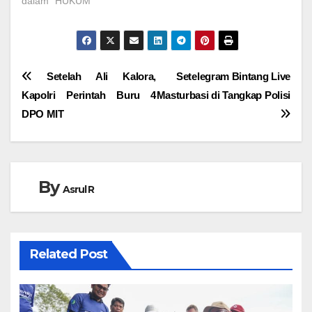
dalam "HUKUM"
Navigasi
Setelah Ali Kalora,
Setelegram Bintang Live
Kapolri Perintah Buru 4
Masturbasi di Tangkap Polisi
pos
DPO MIT
By
Asrul R
Related Post