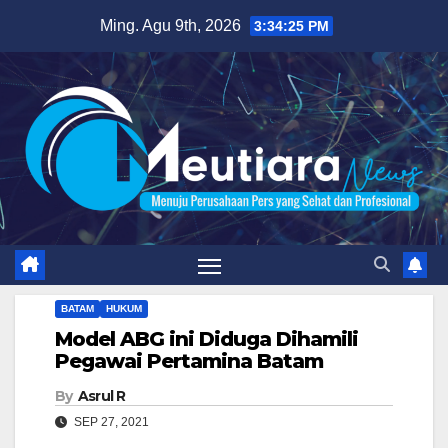
Skip
Ming. Agu 9th, 2026
3:34:26 PM
to
content
BATAM
HUKUM
Model ABG ini Diduga Dihamili
Pegawai Pertamina Batam
By
Asrul R
SEP 27, 2021