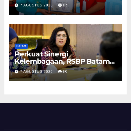
Makan Ikan
7 AGUSTUS 2026
IR
BATAM
Perkuat Sinergi
Kelembagaan, RSBP Batam
dan BPOM Pastikan
7 AGUSTUS 2026
IR
Pelayanan dan Ketersediaan
Obat Aman