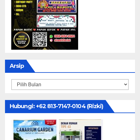
Arsip
Arsip
Hubungi: ‪+62 813-7147-0104‬ (Rizki)