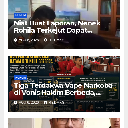
HUKUM
Niat Buat Laporan, Nenek
Rohila Terkejut Dapat
Bantuan dari Kabid Propam
AGU 6, 2026
REDAKSI
Kombes Pol Eddwi
HUKUM
Tiga Terdakwa Vape Narkoba
di Vonis Hakim Berbeda,
Oknum Pegawai Imigrasi
AGU 6, 2026
REDAKSI
Batam Paling Ringan