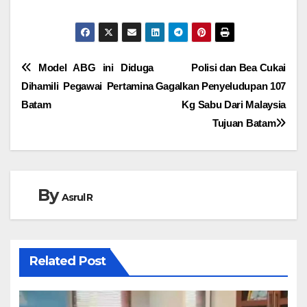
Navigasi
Model ABG ini Diduga
Polisi dan Bea Cukai
Dihamili Pegawai Pertamina
Gagalkan Penyeludupan 107
pos
Batam
Kg Sabu Dari Malaysia
Tujuan Batam
By
Asrul R
Related Post