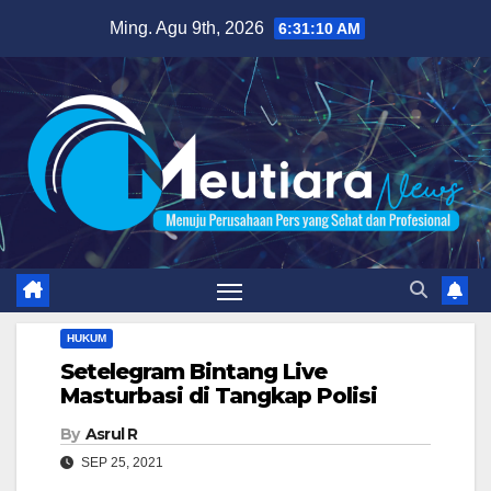
Skip
Ming. Agu 9th, 2026
6:31:11 AM
to
content
HUKUM
Setelegram Bintang Live
Masturbasi di Tangkap Polisi
By
Asrul R
SEP 25, 2021