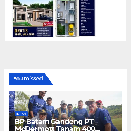
You missed
BATAM
BP Batam Gandeng PT
McDermott Tanam 400