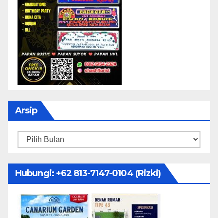
Arsip
Arsip
Hubungi: ‪+62 813-7147-0104‬ (Rizki)