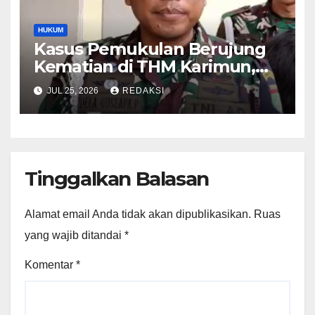
HUKUM
Kasus Pemukulan Berujung
Kematian di THM Karimun,
Oknum Perwira TNI Resmi
JUL 25, 2026
REDAKSI
Jadi Tersangka
Tinggalkan Balasan
Alamat email Anda tidak akan dipublikasikan.
Ruas
yang wajib ditandai
*
Komentar
*