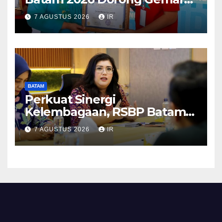
Makan Ikan
7 AGUSTUS 2026
IR
BATAM
Perkuat Sinergi
Kelembagaan, RSBP Batam
dan BPOM Pastikan
7 AGUSTUS 2026
IR
Pelayanan dan Ketersediaan
Obat Aman