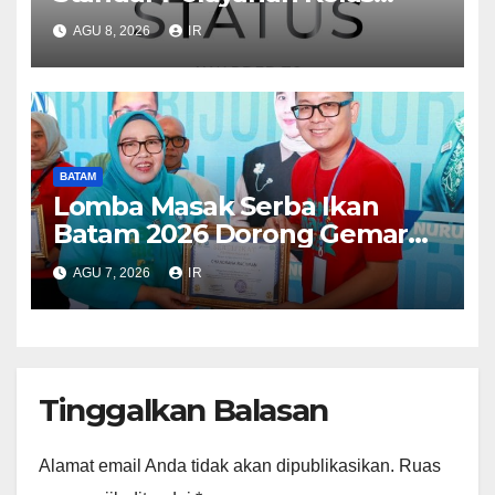
Dunia, Raih Diamond Status
AGU 8, 2026
IR
dari WSO
BATAM
Lomba Masak Serba Ikan
Batam 2026 Dorong Gemar
Makan Ikan
AGU 7, 2026
IR
Tinggalkan Balasan
Alamat email Anda tidak akan dipublikasikan.
Ruas