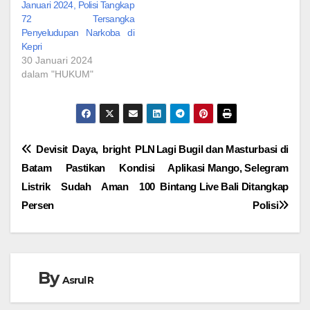
Januari 2024, Polisi Tangkap
72 Tersangka
Penyeludupan Narkoba di
Kepri
30 Januari 2024
dalam "HUKUM"
Navigasi
Devisit Daya, bright PLN
Lagi Bugil dan Masturbasi di
Batam Pastikan Kondisi
Aplikasi Mango, Selegram
pos
Listrik Sudah Aman 100
Bintang Live Bali Ditangkap
Persen
Polisi
By
Asrul R