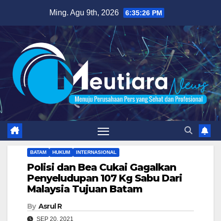
Skip
Ming. Agu 9th, 2026
6:35:27 PM
to
content
BATAM
HUKUM
INTERNASIONAL
Polisi dan Bea Cukai Gagalkan
Penyeludupan 107 Kg Sabu Dari
Malaysia Tujuan Batam
By
Asrul R
SEP 20, 2021