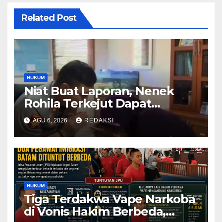
Related Post
HUKUM
Niat Buat Laporan, Nenek
Rohila Terkejut Dapat
Bantuan dari Kabid Propam
AGU 6, 2026
REDAKSI
Kombes Pol Eddwi
HUKUM
Tiga Terdakwa Vape Narkoba
di Vonis Hakim Berbeda,