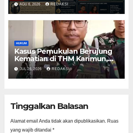
Oknum Pegawai Imigrasi
AGU 6, 2026
REDAKSI
Batam Paling Ringan
HUKUM
Kasus Pemukulan Berujung
Kematian di THM Karimun,
Oknum Perwira TNI Resmi
JUL 25, 2026
REDAKSI
Jadi Tersangka
Tinggalkan Balasan
Alamat email Anda tidak akan dipublikasikan.
Ruas
yang wajib ditandai
*