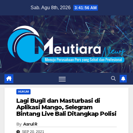
Skip
Sab. Agu 8th, 2026
3:41:57 AM
to
content
HUKUM
Lagi Bugil dan Masturbasi di
Aplikasi Mango, Selegram
Bintang Live Bali Ditangkap Polisi
By
Asrul R
SEP 20, 2021