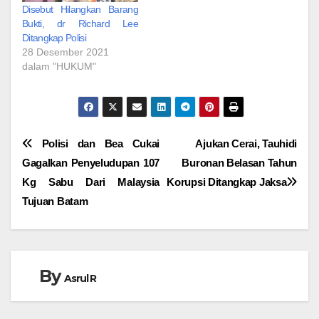
Disebut Hilangkan Barang
Bukti, dr Richard Lee
Ditangkap Polisi
28 Desember 2021
dalam "HUKUM"
Navigasi
Polisi dan Bea Cukai
Ajukan Cerai, Tauhidi
Gagalkan Penyeludupan 107
Buronan Belasan Tahun
pos
Kg Sabu Dari Malaysia
Korupsi Ditangkap Jaksa
Tujuan Batam
By
Asrul R