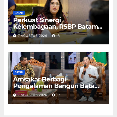
BATAM
Perkuat Sinergi
Kelembagaan, RSBP Batam
dan BPOM Pastikan
7 AGUSTUS 2026
IR
Pelayanan dan Ketersediaan
Obat Aman
BATAM
Amsakar Berbagi
Pengalaman Bangun Batam,
DPRD Dumai Dalami
7 AGUSTUS 2026
IR
Pendidikan hingga Investasi