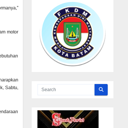
ormanya,”
jam motor
kebutuhan
iharapkan
k, Sabtu,
kendaraan