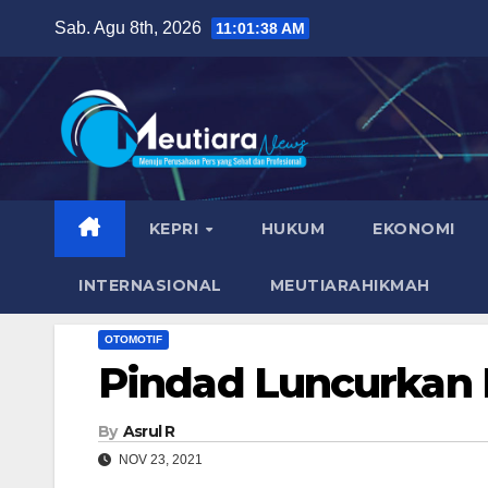
Skip
Sab. Agu 8th, 2026
11:01:39 AM
to
content
KEPRI
HUKUM
EKONOMI
INTERNASIONAL
MEUTIARAHIKMAH
OTOMOTIF
Pindad Luncurkan
By
Asrul R
NOV 23, 2021