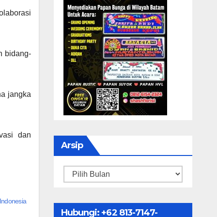
olaborasi
n bidang-
na jangka
ovasi dan
Arsip
Arsip
 Indonesia
Hubungi: ‪+62 813-7147-