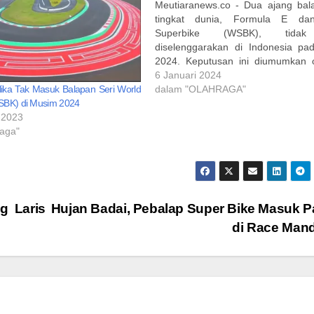
Meutiaranews.co - Dua ajang bal
tingkat dunia, Formula E da
Superbike (WSBK), tida
diselenggarakan di Indonesia pa
2024. Keputusan ini diumumkan 
pada 20 Oktober 2023, yang me
6 Januari 2024
untuk tidak menyertakan Jakar
dalam "OLAHRAGA"
lika Tak Masuk Balapan Seri World
kalender balap Formula E 2024
SBK) di Musim 2024
utama adalah jadwal balap
 2023
bersamaan…
raga"
g Laris
Hujan Badai, Pebalap Super Bike Masuk 
di Race Mand