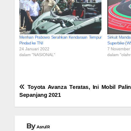
Menhan Prabowo Serahkan Kendaraan Tempur
Sirkuit Manda
Pindad ke TNI
Superbike (W
24 Januari 2022
7 November
dalam "NASIONAL"
dalam "olah
Navigasi
Toyota Avanza Teratas, Ini Mobil Palin
Sepanjang 2021
pos
By
Asrul R