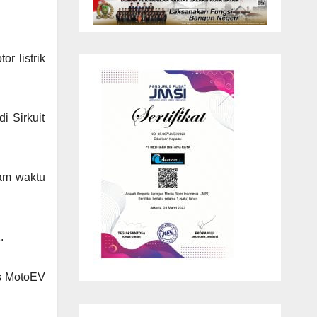
r listrik
i Sirkuit
am waktu
.
us MotoEV